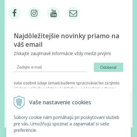
Najdôležitejšie novinky priamo na
váš email
Získajte zaujímavé informácie vždy medzi prvými
Odoberať
Vaše osobné údaje (email) budeme spracovávať len za týmto
účelom v súlade s platnou legislatívou a zásadami ochrany
osobných údajov. Súhlas potvrdíte kliknutím na odkaz, ktorý
vám pošleme na váš email. Súhlas môžete kedykoľvek odvolať
Vaše nastavenie cookies
písomne, emailom alebo kliknutím na odkaz z ktoréhokoľvek
informačného emailu.
Súbory cookie nám pomáhajú pri poskytovaní služieb
pre vás. Umožňujú spoznať a zapamätať si vaše
preferencie.
© 2026 Wanda Slovakia •
tvorba eshopu cez UNIobchod
,
webhosting