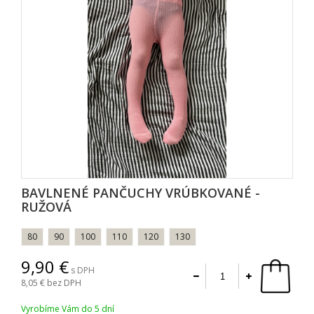
BAVLNENÉ PANČUCHY VRÚBKOVANÉ -
RUŽOVÁ
80
90
100
110
120
130
9,90
s DPH
8,05
bez DPH
Vyrobíme Vám do 5 dní