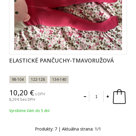
ELASTICKÉ PANČUCHY-TMAVORUŽOVÁ
98-104
122-128
134-140
10,20
s DPH
8,29
bez DPH
Vyrobíme Vám do 5 dní
Produkty:
7
| Aktuálna strana:
1
/
1