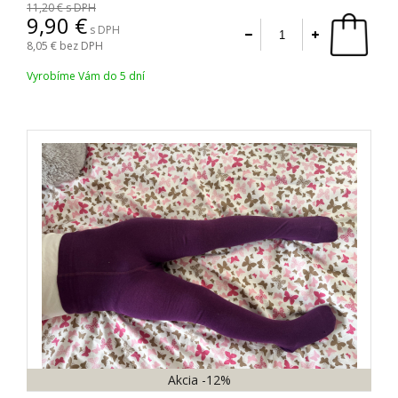
11,20
s DPH
9,90
s DPH
8,05
bez DPH
Vyrobíme Vám do 5 dní
Akcia
-12%