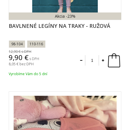
Akcia
-23%
BAVLNENÉ LEGÍNY NA TRAKY - RUŽOVÁ
98-104
110-116
12,90
s DPH
9,90
s DPH
8,05
bez DPH
Vyrobíme Vám do 5 dní