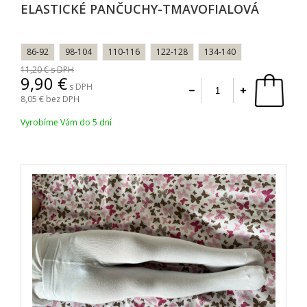
ELASTICKÉ PANČUCHY-TMAVOFIALOVÁ
86-92
98-104
110-116
122-128
134-140
11,20
s DPH
9,90
s DPH
8,05
bez DPH
Vyrobíme Vám do 5 dní