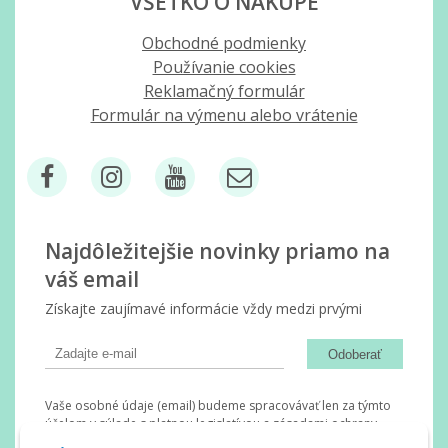
VŠETKO O NÁKUPE
Obchodné podmienky
Používanie cookies
Reklamačný formulár
Formulár na výmenu alebo vrátenie
Najdôležitejšie novinky priamo na
váš email
Získajte zaujímavé informácie vždy medzi prvými
Odoberať
Vaše osobné údaje (email) budeme spracovávať len za týmto
účelom v súlade s platnou legislatívou a zásadami ochrany
osobných údajov. Súhlas potvrdíte kliknutím na odkaz, ktorý