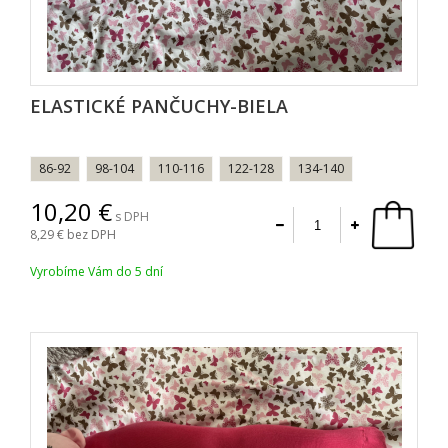
ELASTICKÉ PANČUCHY-BIELA
86-92
98-104
110-116
122-128
134-140
10,20
s DPH
8,29
bez DPH
Vyrobíme Vám do 5 dní