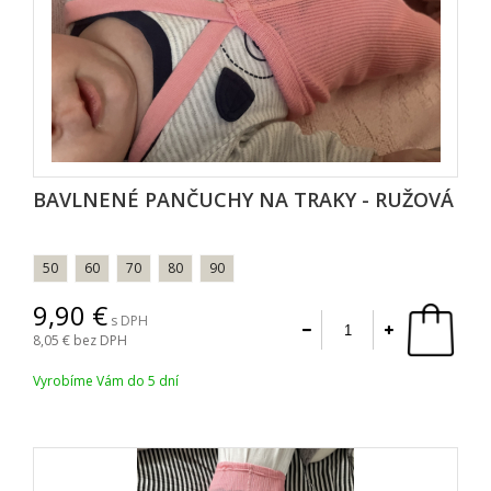
BAVLNENÉ PANČUCHY NA TRAKY - RUŽOVÁ
50
60
70
80
90
9,90
s DPH
8,05
bez DPH
Vyrobíme Vám do 5 dní