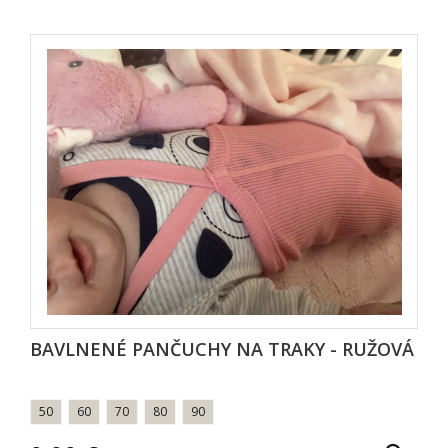
BAVLNENÉ PANČUCHY NA TRAKY - RUŽOVÁ
50
60
70
80
90