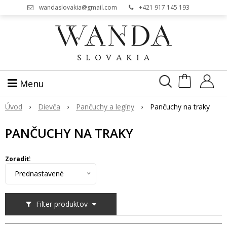
wandaslovakia@gmail.com
+421 917 145 193
Menu
Úvod
Dievča
Pančuchy a legíny
Pančuchy na traky
PANČUCHY NA TRAKY
Zoradiť:
Prednastavené
Filter produktov