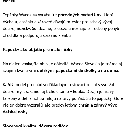
členku
.
Topánky Wanda sa vyrábajú z
prírodných materiálov
, ktoré
dýchajú, chránia a zároveň dávajú priestor pre zdravý vývoj
detskej nožičky. Sú ideálne, pretože umožňujú prirodzený pohyb
chodidla a podporujú správnu klenbu.
Papučky ako objatie pre malé nôžky
No nielen vonkajšia obuv je dôležitá. Wanda Slovakia je známa aj
svojimi kvalitnými
detskými papučkami do škôlky a na doma
.
Každý model prechádza dôkladným testovaním – aby vydržal
detské hry, skákanie, aj tiché čítanie v kútiku. Dizajn je hravý,
farebný a deti si ich zamilujú na prvý pohľad. Sú to papučky, ktoré
nielen dobre vyzerajú, ale predovšetkým
chránia zdravý vývoj
detskej nohy
.
Slovenská kvalita, dôvera rodičov