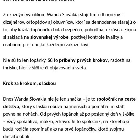
Za každým výrobkom Wanda Slovakia stojí tím odborníkov –
dizajnérov, ortopédov aj obuvníkov, ktorí sa dennodenne starajú o
to, aby každá topánočka bola bezpečná, pohodlná a krásna. Firma
si zakladá na
slovenskej výrobe
, poctivej kontrole kvality a
osobnom prístupe ku každému zákazníkovi.
Nie sú to len topánky. Sú to
príbehy prvých krokov
, radostí na
ihrisku, hier v škôlke či objavovania sveta.
Krok za krokom, s láskou
Dnes Wanda Slovakia nie je len značka – je to
spoločník na ceste
detstva
, ktorý s láskou obúva najmenších a pomáha im stáť
pevne na nohách. Od prvých topánok až po posledný deň v škôlke
– vždy spoľahlivo, mäkko, zdravo. Je to spoločník, na ktorého si
budú rodičia spomínať ako na prvé topánočky, ktoré svojmu
dieťaťu obuli.