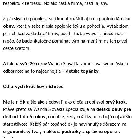
rešpektu k remeslu. No ako rástla firma, rástli aj sny.
Z pánskych topánok sa sortiment rozšíril aj o elegantnú
dámsku
obuv
, ktorá v sebe niesla spojenie štýlu a pohodlia. Avšak zlom
prišiel, keď zakladateľ firmy, pocítil túžbu vytvoriť niečo viac –
niečo, čo bude skutočne pomáhať tým najmenším na ich prvej
ceste svetom.
A tak už vyše 20 rokov Wanda Slovakia zameriava svoju lásku a
odbornosť na to najcennejšie –
detské topánky
.
Od prvých krôčikov s istotou
Nie je nič krajšie ako sledovať, ako dieťa urobí svoj
prvý krok
.
Práve preto sa Wanda Slovakia špecializuje na
detskú obuv pre
deti od 1 do 6 rokov
, obdobie, kedy nožičky potrebujú najväčšiu
starostlivosť. Každý pár topánočiek je navrhnutý s dôrazom na
ergonomický tvar, mäkkosť podrážky a správnu oporu v