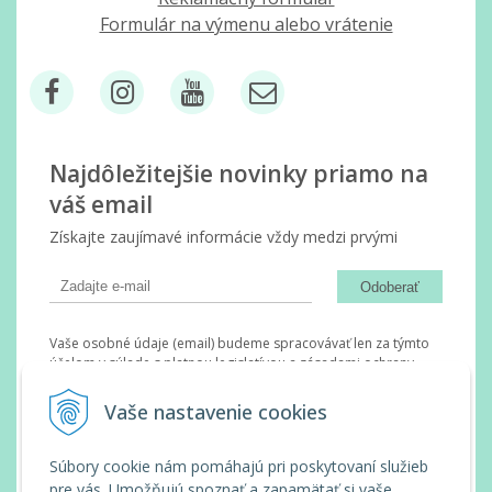
Formulár na výmenu alebo vrátenie
Najdôležitejšie novinky priamo na
váš email
Získajte zaujímavé informácie vždy medzi prvými
Odoberať
Vaše osobné údaje (email) budeme spracovávať len za týmto
účelom v súlade s platnou legislatívou a zásadami ochrany
osobných údajov. Súhlas potvrdíte kliknutím na odkaz, ktorý
vám pošleme na váš email. Súhlas môžete kedykoľvek odvolať
Vaše nastavenie cookies
písomne, emailom alebo kliknutím na odkaz z ktoréhokoľvek
informačného emailu.
Súbory cookie nám pomáhajú pri poskytovaní služieb
pre vás. Umožňujú spoznať a zapamätať si vaše