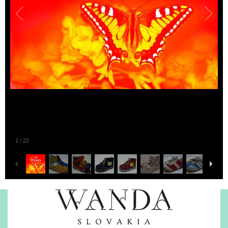
1
/
22