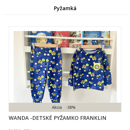
Pyžamk
Akcia
-38%
WANDA -DETSKÉ PYŽAMKO FRANKLIN