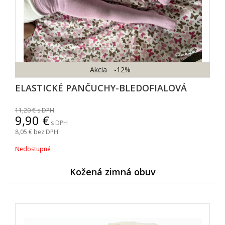
Akcia
-12%
ELASTICKÉ PANČUCHY-BLEDOFIALOVÁ
11,20
s DPH
9,90
s DPH
8,05
bez DPH
Nedostupné
Kožená zimná obuv