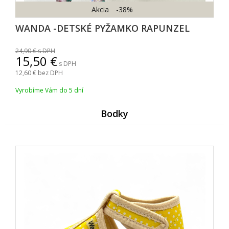
Akcia
-38%
WANDA -DETSKÉ PYŽAMKO RAPUNZEL
24,90
s DPH
15,50
s DPH
12,60
bez DPH
Vyrobíme Vám do 5 dní
Bodky