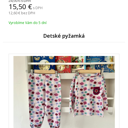
24,90
s DPH
15,50
s DPH
12,60
bez DPH
Vyrobíme Vám do 5 dní
Detské pyžamk