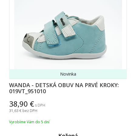
Novinka
WANDA - DETSKÁ OBUV NA PRVÉ KROKY:
019VT_951010
38,90
s DPH
31,63
bez DPH
Vyrobíme Vám do 5 dní
Kožen