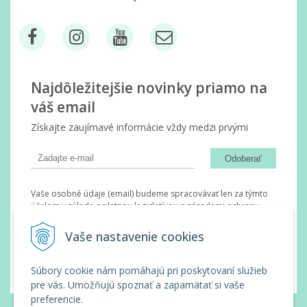
Najdôležitejšie novinky priamo na
váš email
Získajte zaujímavé informácie vždy medzi prvými
Odoberať
Vaše osobné údaje (email) budeme spracovávať len za týmto
účelom v súlade s platnou legislatívou a zásadami ochrany
osobných údajov. Súhlas potvrdíte kliknutím na odkaz, ktorý
vám pošleme na váš email. Súhlas môžete kedykoľvek odvolať
Vaše nastavenie cookies
písomne, emailom alebo kliknutím na odkaz z ktoréhokoľvek
informačného emailu.
Súbory cookie nám pomáhajú pri poskytovaní služieb
pre vás. Umožňujú spoznať a zapamätať si vaše
preferencie.
© 2026 Wanda Slovakia •
tvorba eshopu cez UNIobchod
,
webhosting