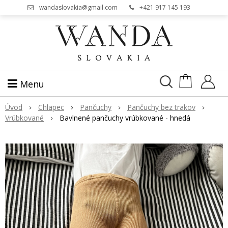
wandaslovakia@gmail.com
+421 917 145 193
Menu
Úvod
Chlapec
Pančuchy
Pančuchy bez trakov
Vrúbkované
Bavlnené pančuchy vrúbkované - hned