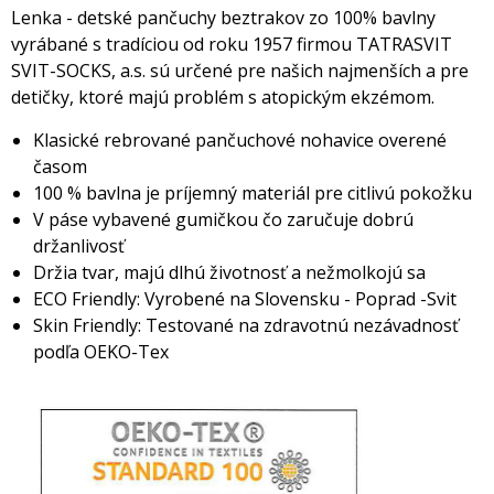
Lenka - detské pančuchy beztrakov zo 100% bavlny
vyrábané s tradíciou od roku 1957 firmou TATRASVIT
SVIT-SOCKS, a.s. sú určené pre našich najmenších a pre
detičky, ktoré majú problém s atopickým ekzémom.
Klasické rebrované pančuchové nohavice overené
časom
100 % bavlna je príjemný materiál pre citlivú pokožku
V páse vybavené gumičkou čo zaručuje dobrú
držanlivosť
Držia tvar, majú dlhú životnosť a nežmolkojú sa
ECO Friendly: Vyrobené na Slovensku - Poprad -Svit
Skin Friendly: Testované na zdravotnú nezávadnosť
podľa OEKO-Tex