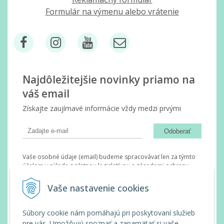
Formulár na výmenu alebo vrátenie
Najdôležitejšie novinky priamo na
váš email
Získajte zaujímavé informácie vždy medzi prvými
Odoberať
Vaše osobné údaje (email) budeme spracovávať len za týmto
účelom v súlade s platnou legislatívou a zásadami ochrany
osobných údajov. Súhlas potvrdíte kliknutím na odkaz, ktorý
vám pošleme na váš email. Súhlas môžete kedykoľvek odvolať
Vaše nastavenie cookies
písomne, emailom alebo kliknutím na odkaz z ktoréhokoľvek
informačného emailu.
Súbory cookie nám pomáhajú pri poskytovaní služieb
pre vás. Umožňujú spoznať a zapamätať si vaše