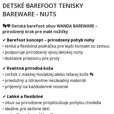
DETSKÉ BAREFOOT TENISKY
BAREWARE - NUTS
👣💛 Detská barefoot obuv WANDA BAREWARE –
prirodzený krok pre malé nožičky
✔
Barefoot koncept – prirodzený pohyb nohy
• tenká a flexibilná podrážka pre lepší kontakt so zemou
• podporuje prirodzený vývoj detskej nohy
• dostatok priestoru pre prsty
✔
Kvalitná prírodná koža
• zvršok z mäkkej hovädzej alebo teľacej kože 👣
• priedušný a zdravotne nezávadný materiál
• príjemný na každodenné nosenie
✔
Ľahké a flexibilné
• obuv sa prirodzene prispôsobuje pohybu chodidla
• ideálne pre aktívne deti