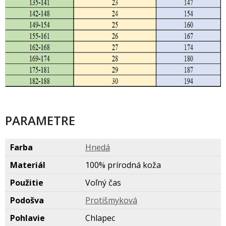
PARAMETRE
Farba
Hned
Materiál
100% prírodná koža
Použitie
Voľný čas
Podošva
Protišmykov
Pohlavie
Chlapec