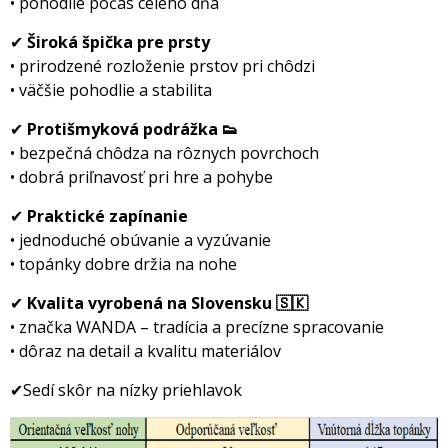
• pohodlie počas celého dňa
✔
iroká špička pre prsty
• prirodzené rozloženie prstov pri chôdzi
• väčšie pohodlie a stabilita
✔
Protišmyková podrážka 👟
• bezpečná chôdza na rôznych povrchoch
• dobrá priľnavosť pri hre a pohybe
✔
Praktické zapínanie
• jednoduché obúvanie a vyzúvanie
• topánky dobre držia na nohe
✔
Kvalita vyrobená na Slovensku 🇸🇰
• značka WANDA – tradícia a precízne spracovanie
• dôraz na detail a kvalitu materiálov
✔Sedí skôr na nízky priehlavok