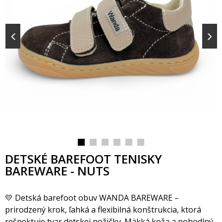
DETSKÉ BAREFOOT TENISKY
BAREWARE - NUTS
💛 Detská barefoot obuv WANDA BAREWARE –
prirodzený krok, ľahká a flexibilná konštrukcia, ktor
rešpektuje tvar detskej nožičky. Mäkká koža a pohodlný