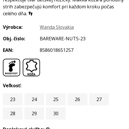
strih zabezpečujú komfort pri každom kroku počas
celého dňa. 👣
Výrobca:
Wanda Slovakia
Obj. čislo:
BAREWARE-NUTS-23
EAN:
8586018651257
,
Veľkosť:
23
24
25
26
27
28
29
30