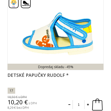
,
Dopredaj skladu
-45%
DETSKÉ PAPUČKY RUDOLF *
17
18,50
s DPH
10,20
s DPH
8,29
bez DPH