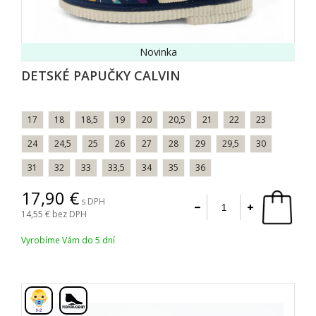
Novinka
DETSKÉ PAPUČKY CALVIN
17
18
18,5
19
20
20,5
21
22
23
24
24,5
25
26
27
28
29
29,5
30
31
32
33
33,5
34
35
36
17,90
s DPH
14,55
bez DPH
Vyrobíme Vám do 5 dní
,