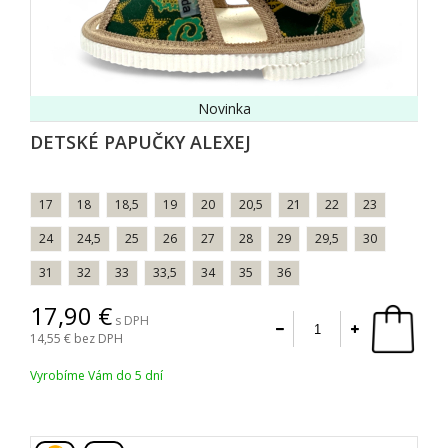
Novinka
DETSKÉ PAPUČKY ALEXEJ
17
18
18,5
19
20
20,5
21
22
23
24
24,5
25
26
27
28
29
29,5
30
31
32
33
33,5
34
35
36
17,90
s DPH
14,55
bez DPH
Vyrobíme Vám do 5 dní