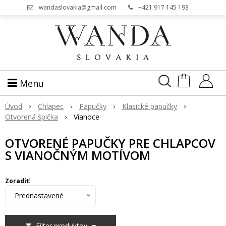
wandaslovakia@gmail.com
+421 917 145 193
Menu
Úvod
Chlapec
Papučky
Klasické papučky
Otvorená špička
Vianoce
OTVORENÉ PAPUČKY PRE CHLAPCOV
S VIANOČNÝM MOTÍVOM
Zoradiť:
Prednastavené
Filter produktov