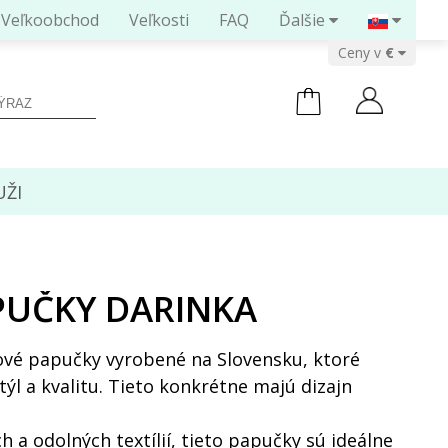
Veľkoobchod
Veľkosti
FAQ
Ďalšie
Ceny v
ŽI
PUČKY DARINKA
nové papučky vyrobené na Slovensku, ktoré
ýl a kvalitu. Tieto konkrétne majú dizajn
 a odolných textílií, tieto papučky sú ideálne