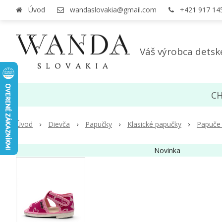
Úvod
wandaslovakia@gmail.com
+421 917 14
Váš výrobca detsk
CH
Úvod
Dievča
Papučky
Klasické papučky
Papuče 
Novinka