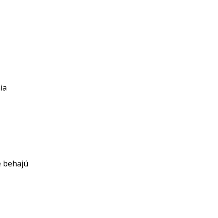
ia
e behajú