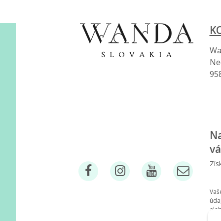
K
Wan
Ne
95
Na
vá
Zís
Vaš
úda
ale