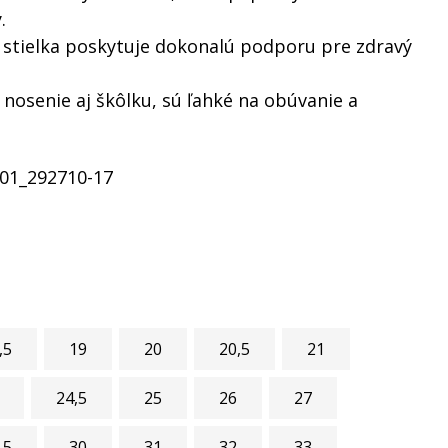
.
stielka poskytuje dokonalú podporu pre zdravý
nosenie aj škôlku, sú ľahké na obúvanie a
01_292710-17
,5
19
20
20,5
21
24,5
25
26
27
,5
30
31
32
33