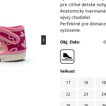
pre citlivé detské nohy
Anatomicky tvarovaná 
vývoj chodidiel.
Perfektné pre domáce 
vyzúvanie.
Obj. čislo:
0
Veľkosť:
17
18
18
22
23
24
28
29
29