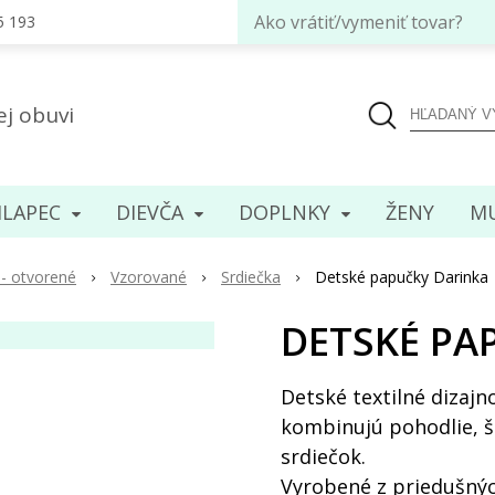
Ako vrátiť/vymeniť tovar?
5 193
ej obuvi
LAPEC
DIEVČA
DOPLNKY
ENY
MU
- otvorené
Vzorované
Srdiečka
Detské papučky Darinka
DETSKÉ PA
Detské textilné dizaj
kombinujú pohodlie, št
srdiečok.
Vyrobené z priedušných