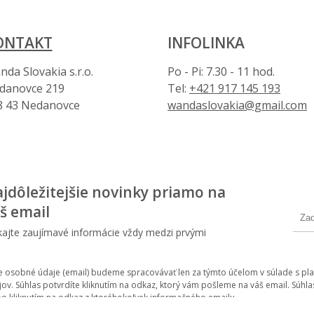
ONTAKT
INFOLINKA
da Slovakia s.r.o.
Po - Pi: 7.30 - 11 hod.
danovce 219
Tel:
+421 917 145 193
8 43 Nedanovce
wandaslovakia@gmail.com
jdôležitejšie novinky priamo na
š email
kajte zaujímavé informácie vždy medzi prvými
e osobné údaje (email) budeme spracovávať len za týmto účelom v súlade s pla
jov. Súhlas potvrdíte kliknutím na odkaz, ktorý vám pošleme na váš email. Sú
bo kliknutím na odkaz z ktoréhokoľvek informačného emailu.