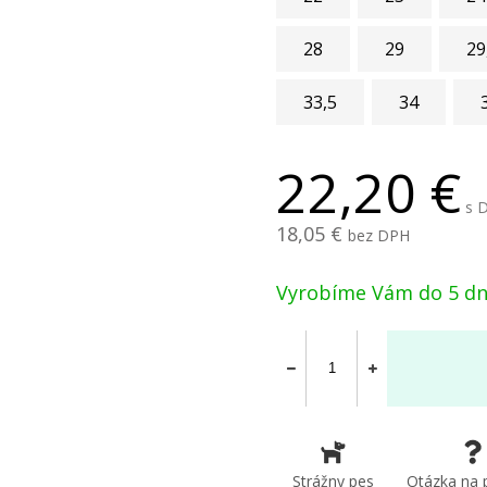
28
29
29
33,5
34
22,20
s 
18,05
bez DPH
Vyrobíme Vám do 5 dn
Strážny pes
Otázka na 