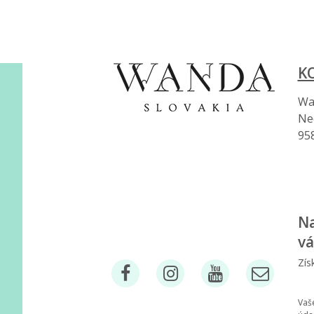
K
Wan
Ne
95
Na
vá
Zís
Vaš