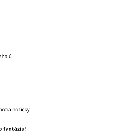
behajú
 potia nožičky
o fantáziu!