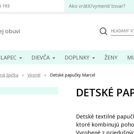
Ako vrátiť/vymeniť tovar?
5 193
ej obuvi
LAPEC
DIEVČA
DOPLNKY
ENY
MU
ná špička
Vesmír
Detské papučky Marcel
DETSKÉ PA
Detské textilné papuč
ktoré kombinujú pohodl
Vyrobené z priedušných