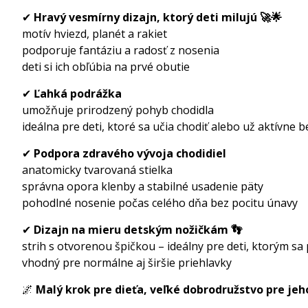
✔
Hravý vesmírny dizajn, ktorý deti milujú 🚀🌟
motív hviezd, planét a rakiet
podporuje fantáziu a radosť z nosenia
deti si ich obľúbia na prvé obutie
✔
Ľahká podrážka
umožňuje prirodzený pohyb chodidla
ideálna pre deti, ktoré sa učia chodiť alebo už aktívne 
✔
Podpora zdravého vývoja chodidiel
anatomicky tvarovaná stielka
správna opora klenby a stabilné usadenie päty
pohodlné nosenie počas celého dňa bez pocitu únavy
✔
Dizajn na mieru detským nožičkám 👣
strih s otvorenou špičkou – ideálny pre deti, ktorým sa
vhodný pre normálne aj širšie priehlavky
🌌
Malý krok pre dieťa, veľké dobrodružstvo pre jeh