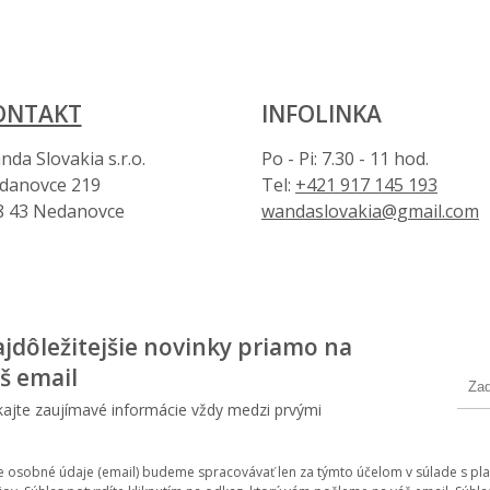
ONTAKT
INFOLINKA
da Slovakia s.r.o.
Po - Pi: 7.30 - 11 hod.
danovce 219
Tel:
+421 917 145 193
8 43 Nedanovce
wandaslovakia@gmail.com
jdôležitejšie novinky priamo na
š email
kajte zaujímavé informácie vždy medzi prvými
e osobné údaje (email) budeme spracovávať len za týmto účelom v súlade s pla