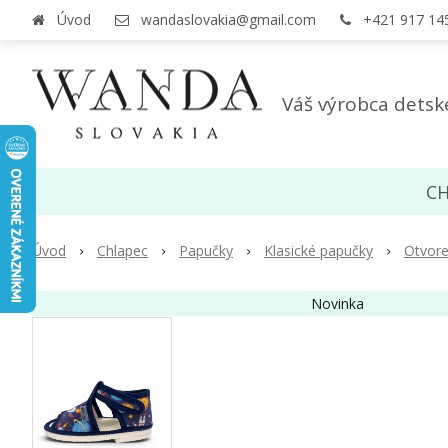
Úvod
wandaslovakia@gmail.com
+421 917 14
Váš výrobca detsk
CH
Úvod
Chlapec
Papučky
Klasické papučky
Otvore
Novinka