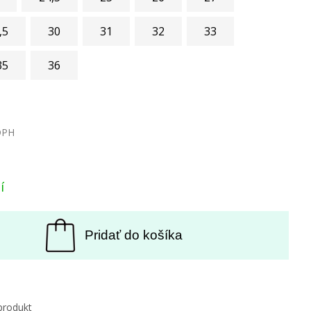
,5
30
31
32
33
35
36
DPH
í
Pridať do košíka
produkt