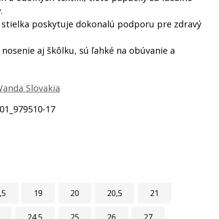
.
stielka poskytuje dokonalú podporu pre zdravý
nosenie aj škôlku, sú ľahké na obúvanie a
anda Slovakia
01_979510-17
,5
19
20
20,5
21
24,5
25
26
27