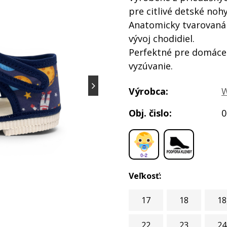
pre citlivé detské nohy
Anatomicky tvarovaná 
vývoj chodidiel.
Perfektné pre domáce 
vyzúvanie.
Výrobca:
W
Obj. čislo:
0
,
Veľkosť:
17
18
18
22
23
24