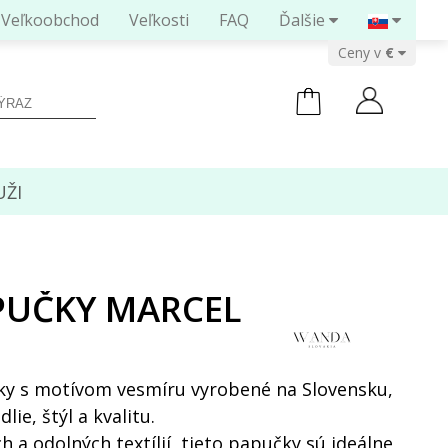
Veľkoobchod
Veľkosti
FAQ
Ďalšie
Ceny v
ŽI
PUČKY MARCEL
ky s motívom vesmíru vyrobené na Slovensku,
ie, štýl a kvalitu.
 a odolných textílií, tieto papučky sú ideálne