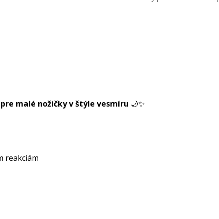
pre malé nožičky v štýle vesmíru
🌙✨
m reakciám