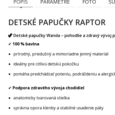
POPIS
PARAMETRE
FOTO
SÚ
DETSKÉ PAPUČKY RAPTOR
🦖 Detské papučky Wanda – pohodlie a zdravý vývoj p
✔
100 % bavlna
prírodný, priedušný a mimoriadne jemný materiál
ideálny pre citlivú detskú pokožku
pomáha predchádzať poteniu, podráždeniu a alergi
✔
Podpora zdravého vývoja chodidiel
anatomicky tvarovaná stielka
správna opora klenby a stabilné usadenie päty