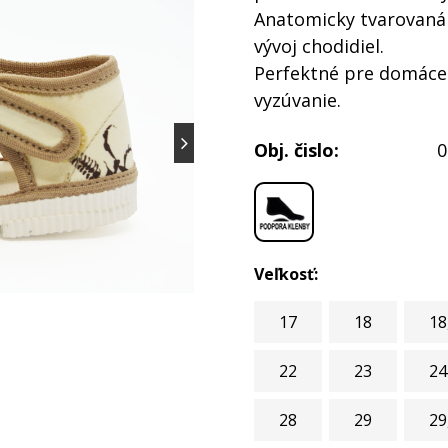
Anatomicky tvarovaná 
vývoj chodidiel.
Perfektné pre domáce 
vyzúvanie.
Obj. čislo:
0
Veľkosť:
17
18
18
22
23
24
28
29
29