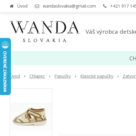
Úvod
wandaslovakia@gmail.com
+421 917 14
Váš výrobca detsk
CH
Úvod
Chlapec
Papučky
Klasické papučky
Zatvor