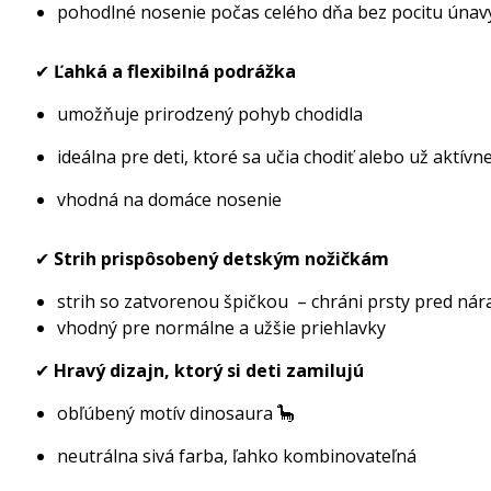
pohodlné nosenie počas celého dňa bez pocitu únav
✔
Ľahká a flexibilná podrážka
umožňuje prirodzený pohyb chodidla
ideálna pre deti, ktoré sa učia chodiť alebo už aktívn
vhodná na domáce nosenie
✔
Strih prispôsobený detským nožičkám
strih so zatvorenou špičkou – chráni prsty pred ná
vhodný pre normálne a užšie priehlavky
✔
Hravý dizajn, ktorý si deti zamilujú
obľúbený motív dinosaura 🦕
neutrálna sivá farba, ľahko kombinovateľn