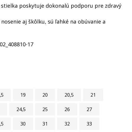
stielka poskytuje dokonalú podporu pre zdravý
nosenie aj škôlku, sú ľahké na obúvanie a
02_408810-17
,5
19
20
20,5
21
24,5
25
26
27
,5
30
31
32
33