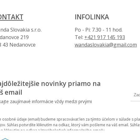
ONTAKT
INFOLINKA
da Slovakia s.r.o.
Po - Pi: 7.30 - 11 hod.
danovce 219
Tel:
+421 917 145 193
8 43 Nedanovce
wandaslovakia@gmail.com
jdôležitejšie novinky priamo na
š email
kajte zaujímavé informácie vždy medzi prvými
e osobné údaje (email) budeme spracovávať len za týmto účelom v súlade s pla
jov. Súhlas potvrdíte kliknutím na odkaz, ktorý vám pošleme na váš email. Sú
bo kliknutím na odkaz z ktoréhokoľvek informačného emailu.