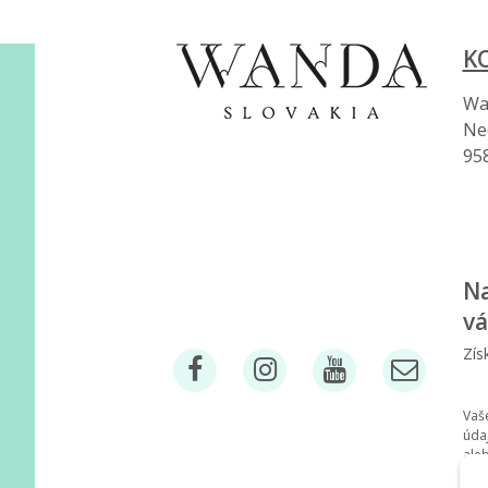
K
Wan
Ne
95
Na
vá
Zís
Vaš
úda
ale