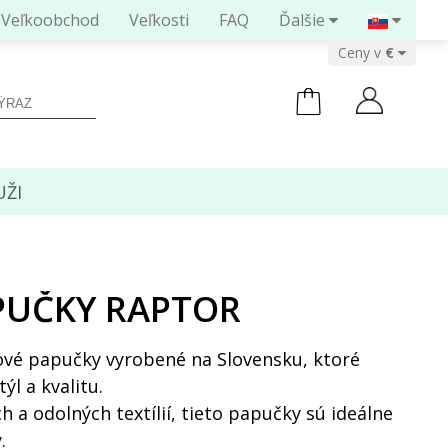
Veľkoobchod
Veľkosti
FAQ
Ďalšie
Ceny v
ŽI
PUČKY RAPTOR
nové papučky vyrobené na Slovensku, ktoré
ýl a kvalitu.
 a odolných textílií, tieto papučky sú ideálne
.