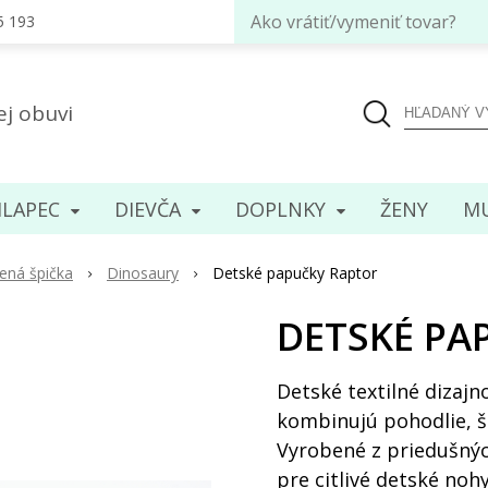
Ako vrátiť/vymeniť tovar?
5 193
ej obuvi
LAPEC
DIEVČA
DOPLNKY
ENY
MU
ená špička
Dinosaury
Detské papučky Raptor
DETSKÉ PA
Detské textilné dizaj
kombinujú pohodlie, št
Vyrobené z priedušných
pre citlivé detské nohy