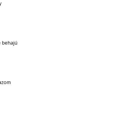
y
e behajú
razom