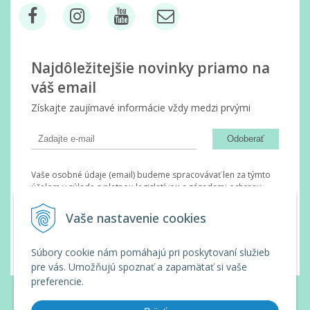
Najdôležitejšie novinky priamo na
váš email
Získajte zaujímavé informácie vždy medzi prvými
Odoberať
Vaše osobné údaje (email) budeme spracovávať len za týmto
účelom v súlade s platnou legislatívou a zásadami ochrany
osobných údajov. Súhlas potvrdíte kliknutím na odkaz, ktorý
vám pošleme na váš email. Súhlas môžete kedykoľvek odvolať
Vaše nastavenie cookies
písomne, emailom alebo kliknutím na odkaz z ktoréhokoľvek
informačného emailu.
Súbory cookie nám pomáhajú pri poskytovaní služieb
pre vás. Umožňujú spoznať a zapamätať si vaše
preferencie.
© 2026 Wanda Slovakia •
tvorba eshopu cez UNIobchod
,
webhosting
spoločnosti
WEBYGROUP