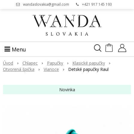
wandaslovakia@gmail.com
+421 917 145 193
Menu
Úvod
Chlapec
Papučky
Klasické papučky
Otvorená špička
Vianoce
Detské papučky Raul
Novinka