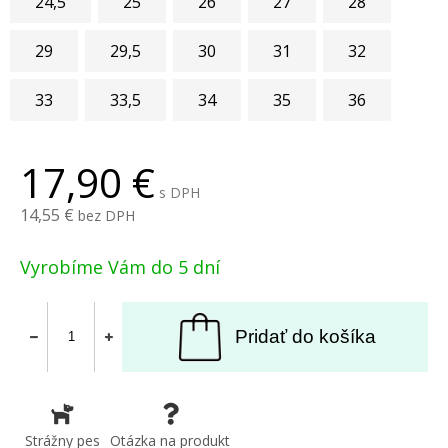
24,5
25
26
27
28
29
29,5
30
31
32
33
33,5
34
35
36
17,90
s DPH
14,55
bez DPH
Vyrobíme Vám do 5 dní
Pridať do košíka
Strážny pes
Otázka na produkt