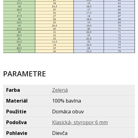
PARAMETRE
Farba
Zelen
Materiál
100% bavlna
Použitie
Domáca obuv
Podošva
Klasická- styropor 6 mm
Pohlavie
Dievča