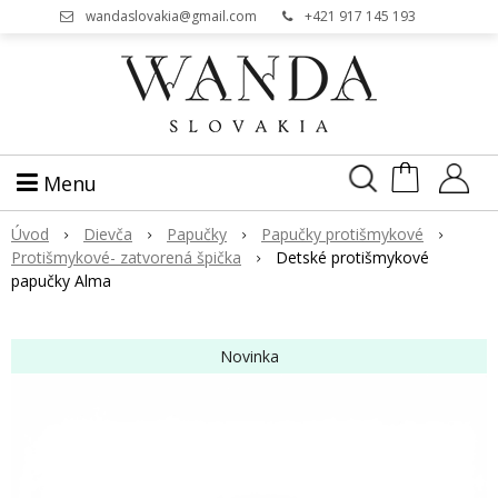
wandaslovakia@gmail.com
+421 917 145 193
Menu
Úvod
Dievča
Papučky
Papučky protišmykové
Protišmykové- zatvorená špička
Detské protišmykové
papučky Alma
Novinka