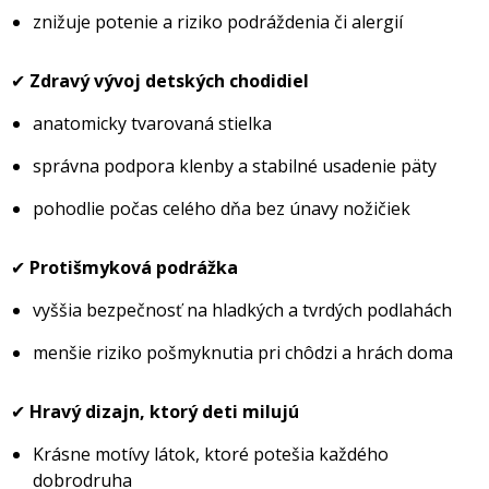
znižuje potenie a riziko podráždenia či alergií
✔
Zdravý vývoj detských chodidiel
anatomicky tvarovaná stielka
správna podpora klenby a stabilné usadenie päty
pohodlie počas celého dňa bez únavy nožičiek
✔
Protišmyková podrážka
vyššia bezpečnosť na hladkých a tvrdých podlahách
menšie riziko pošmyknutia pri chôdzi a hrách doma
✔
Hravý dizajn, ktorý deti milujú
Krásne motívy látok, ktoré potešia každého
dobrodruha