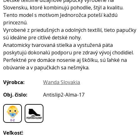
Detské textilné dizajnové papučky vyrobené na
Slovensku, ktoré kombinujú pohodlie, štýl a kvalitu.
Tento model s motívom Jednorožca poteší každú
princeznú.
Vyrobené z priedušných a odolných textílií, tieto papučky
sú ideálne pre citlivé detské nohy.
Anatomicky tvarovaná stielka a vystužená päta
poskytujú dokonalú podporu pre zdravý vývoj chodidiel.
Perfektné pre domáce nosenie aj škôlku, sú ľahké na
obúvanie a v papučkách sa nešmýka.
Výrobca:
Wanda Slovakia
Obj. čislo:
Antislip2-Alma-17
,
Veľkosť: