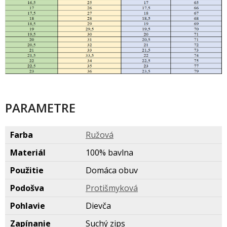
PARAMETRE
Farba
Ružov
Materiál
100% bavlna
Použitie
Domáca obuv
Podošva
Protišmykov
Pohlavie
Dievča
Zapínanie
Suchý zips