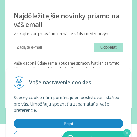
Najdôležitejšie novinky priamo na
váš email
Získajte zaujímavé informácie vždy medzi prvými
Odoberať
Vaše osobné údaje (email) budeme spracovávať len za týmto
účelom v súlade s platnou legislatívou a zásadami ochrany
osobných údajov. Súhlas potvrdíte kliknutím na odkaz, ktorý
vám pošleme na váš email. Súhlas môžete kedykoľvek odvolať
Vaše nastavenie cookies
písomne, emailom alebo kliknutím na odkaz z ktoréhokoľvek
informačného emailu.
Súbory cookie nám pomáhajú pri poskytovaní služieb
pre vás. Umožňujú spoznať a zapamätať si vaše
preferencie.
© 2026 Wanda Slovakia •
tvorba eshopu cez UNIobchod
,
webhosting
spoločnosti
WEBYGROUP
Prijať
Nastaviť