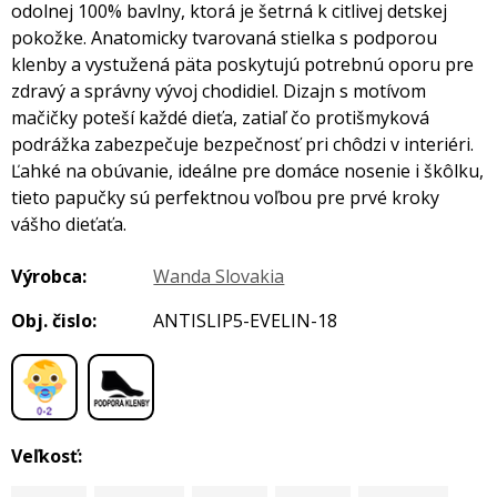
odolnej 100% bavlny, ktorá je šetrná k citlivej detskej
pokožke. Anatomicky tvarovaná stielka s podporou
klenby a vystužená päta poskytujú potrebnú oporu pre
zdravý a správny vývoj chodidiel. Dizajn s motívom
mačičky poteší každé dieťa, zatiaľ čo protišmykov
podrážka zabezpečuje bezpečnosť pri chôdzi v interiéri.
Ľahké na obúvanie, ideálne pre domáce nosenie i škôlku,
tieto papučky sú perfektnou voľbou pre prvé kroky
vášho dieťaťa.
Výrobca:
Wanda Slovakia
Obj. čislo:
ANTISLIP5-EVELIN-18
,
Veľkosť: