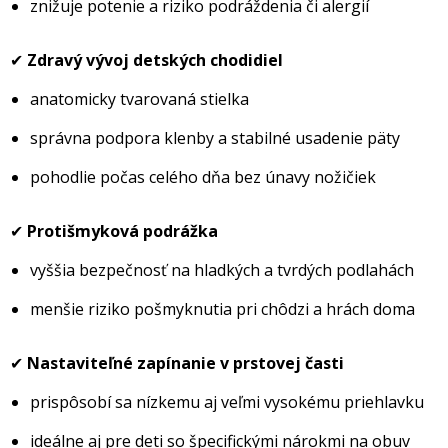
znižuje potenie a riziko podráždenia či alergií
✔
Zdravý vývoj detských chodidiel
anatomicky tvarovaná stielka
správna podpora klenby a stabilné usadenie päty
pohodlie počas celého dňa bez únavy nožičiek
✔
Protišmyková podrážka
vyššia bezpečnosť na hladkých a tvrdých podlahách
menšie riziko pošmyknutia pri chôdzi a hrách doma
✔
Nastaviteľné zapínanie v prstovej časti
prispôsobí sa nízkemu aj veľmi vysokému priehlavku
ideálne aj pre deti so špecifickými nárokmi na obuv