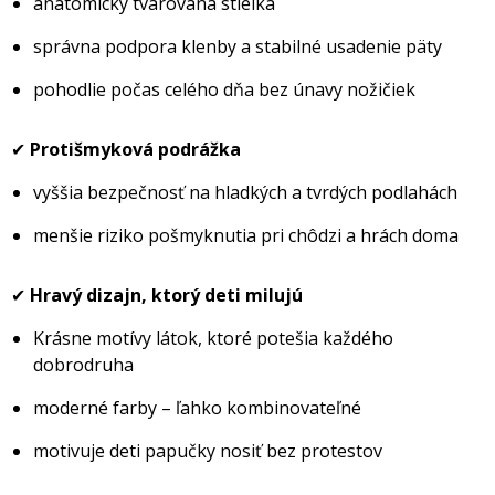
anatomicky tvarovaná stielka
správna podpora klenby a stabilné usadenie päty
pohodlie počas celého dňa bez únavy nožičiek
✔
Protišmyková podrážka
vyššia bezpečnosť na hladkých a tvrdých podlahách
menšie riziko pošmyknutia pri chôdzi a hrách doma
✔
Hravý dizajn, ktorý deti milujú
Krásne motívy látok, ktoré potešia každého
dobrodruha
moderné farby – ľahko kombinovateľné
motivuje deti papučky nosiť bez protestov