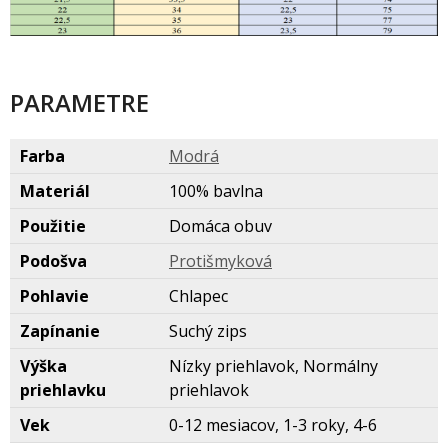
PARAMETRE
Farba
Modr
Materiál
100% bavlna
Použitie
Domáca obuv
Podošva
Protišmykov
Pohlavie
Chlapec
Zapínanie
Suchý zips
Výška
Nízky priehlavok, Normálny
priehlavku
priehlavok
Vek
0-12 mesiacov, 1-3 roky, 4-6