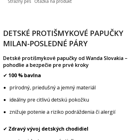
Strážny pes
Otázka na produkt
DETSKÉ PROTIŠMYKOVÉ PAPUČKY
MILAN-POSLEDNÉ PÁRY
Detské protišmykové papučky od Wanda Slovakia –
pohodlie a bezpečie pre prvé kroky
✔
100 % bavlna
prírodný, priedušný a jemný materiál
ideálny pre citlivú detskú pokožku
znižuje potenie a riziko podráždenia či alergií
✔
Zdravý vývoj detských chodidiel