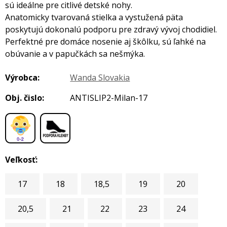
sú ideálne pre citlivé detské nohy.
Anatomicky tvarovaná stielka a vystužená päta
poskytujú dokonalú podporu pre zdravý vývoj chodidiel.
Perfektné pre domáce nosenie aj škôlku, sú ľahké na
obúvanie a v papučkách sa nešmýka.
Výrobca:
Wanda Slovakia
Obj. čislo:
ANTISLIP2-Milan-17
,
Veľkosť:
17
18
18,5
19
20
20,5
21
22
23
24