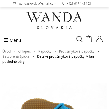
wandaslovakia@gmail.com
+421 917 145 193
Menu
Úvod
Chlapec
Papučky
Protišmykové papučky
Zatvorená špička
Detské protišmykové papučky Milan-
posledné páry