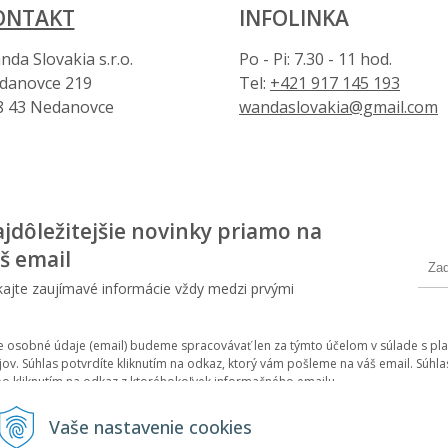
ONTAKT
INFOLINKA
da Slovakia s.r.o.
Po - Pi: 7.30 - 11 hod.
danovce 219
Tel:
+421 917 145 193
8 43 Nedanovce
wandaslovakia@gmail.com
jdôležitejšie novinky priamo na
š email
kajte zaujímavé informácie vždy medzi prvými
e osobné údaje (email) budeme spracovávať len za týmto účelom v súlade s pla
jov. Súhlas potvrdíte kliknutím na odkaz, ktorý vám pošleme na váš email. Sú
bo kliknutím na odkaz z ktoréhokoľvek informačného emailu.
Vaše nastavenie cookies