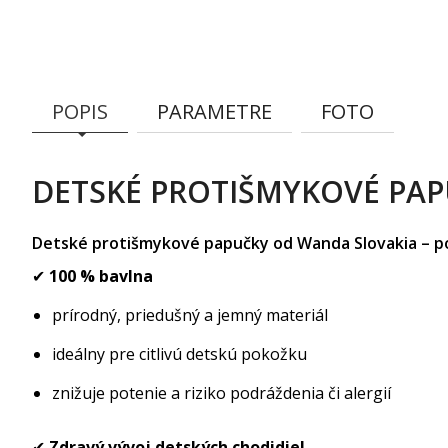
POPIS
PARAMETRE
FOTO
DETSKÉ PROTIŠMYKOVÉ PAP
Detské protišmykové papučky od Wanda Slovakia – po
✔
100 % bavlna
prírodný, priedušný a jemný materiál
ideálny pre citlivú detskú pokožku
znižuje potenie a riziko podráždenia či alergií
✔
Zdravý vývoj detských chodidiel