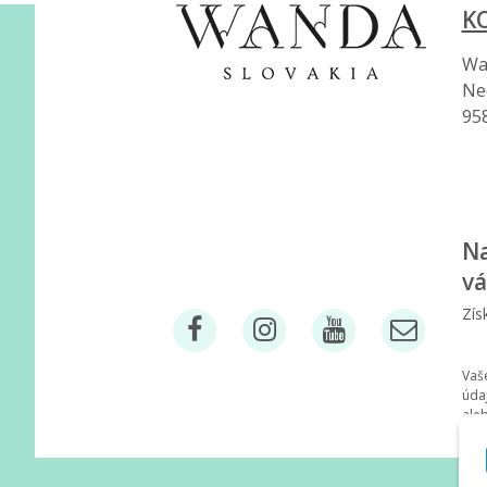
K
Wan
Ne
95
Na
vá
Zís
Vaš
úda
ale