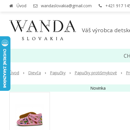
Úvod
wandaslovakia@gmail.com
+421 917 14
Váš výrobca detsk
CH
Úvod
Dievča
Papučky
Papučky protišmykové
Pr
Novinka