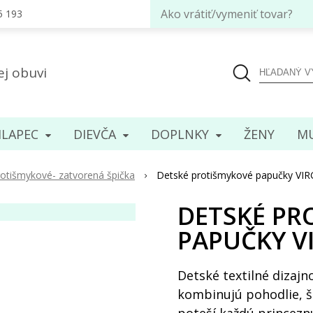
Ako vrátiť/vymeniť tovar?
5 193
ej obuvi
LAPEC
DIEVČA
DOPLNKY
ENY
MU
otišmykové- zatvorená špička
Detské protišmykové papučky VIR
DETSKÉ PR
PAPUČKY V
Detské textilné dizaj
kombinujú pohodlie, š