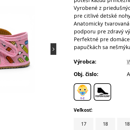
poteší každú princezn
Vyrobené z priedušných
pre citlivé detské nohy
Anatomicky tvarovaná 
podporu pre zdravý výv
Perfektné pre domáce 
papučkách sa nešmýka
Výrobca:
W
Obj. čislo:
A
,
Veľkosť:
17
18
18