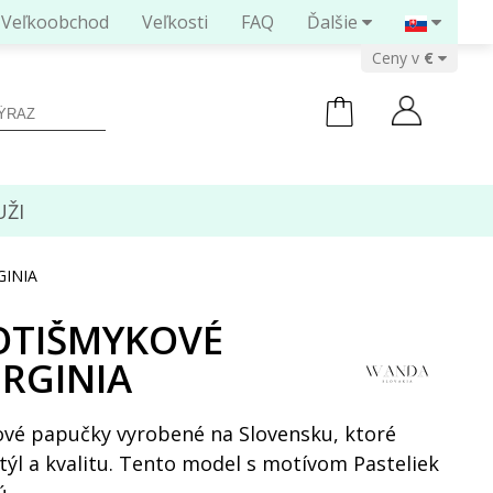
Veľkoobchod
Veľkosti
FAQ
Ďalšie
Ceny v
ŽI
GINIA
OTIŠMYKOVÉ
IRGINIA
nové papučky vyrobené na Slovensku, ktoré
týl a kvalitu. Tento model s motívom Pasteliek