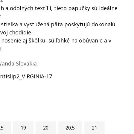
ú.
 a odolných textílií, tieto papučky sú ideálne
.
stielka a vystužená päta poskytujú dokonalú
oj chodidiel.
nosenie aj škôlku, sú ľahké na obúvanie a v
.
anda Slovakia
ntislip2_VIRGINIA-17
,5
19
20
20,5
21