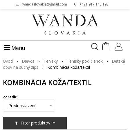
wandaslovakia@gmail.com
+421 917 145 193
Menu
Úvod
Dievča
Tenisky
Tenisky pod členok
Detsk
obuv na suchý zips
Kombinácia koža/textil
KOMBINÁCIA KOŽA/TEXTIL
Zoradiť:
Prednastavené
Filter produktov