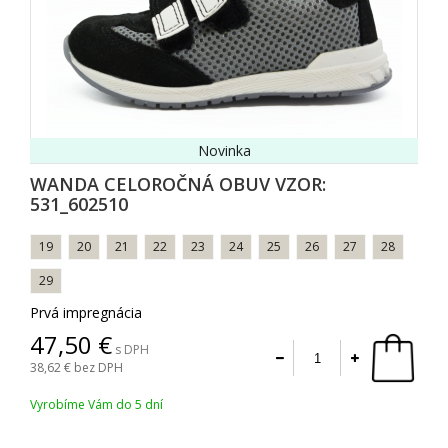
Novinka
WANDA CELOROČNÁ OBUV VZOR:
531_602510
19
20
21
22
23
24
25
26
27
28
29
Prvá impregnácia
47,50
s DPH
38,62
bez DPH
Vyrobíme Vám do 5 dní