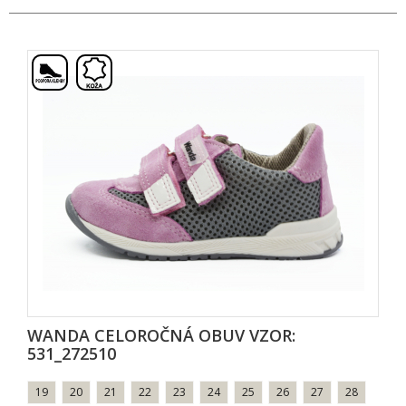
,
WANDA CELOROČNÁ OBUV VZOR:
531_272510
19
20
21
22
23
24
25
26
27
28