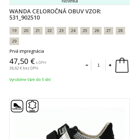
Novinka
WANDA CELOROČNÁ OBUV VZOR:
531_902510
19
20
21
22
23
24
25
26
27
28
29
Prvá impregnácia
47,50
s DPH
38,62
bez DPH
Vyrobíme Vám do 5 dní
,