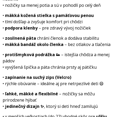
• nožičky sa menej potia a sú v pohodlí po celý deň
•
mäkká kožená stielka s pamäťovou penou
• tlmí došľap a zvyšuje komfort pri chôdzi
•
podpora klenby
– pre zdravý vývoj nožičiek
•
zosilnená päta
chráni členok a dodáva stabilitu
•
mäkká bandáž okolo členka
– bez otlakov a tlačenia
•
protišmyková podrážka 👟
– istejšia chôdza a menej
pádov
• vyvýšená špička a päta chránia prsty aj pätičku
•
zapínanie na suchý zips (Velcro)
• rýchle obúvanie – ideálne aj pre netrpezlivé deti 😄
•
ľahké, mäkké a flexibilné
– nožičky sa môžu
prirodzene hýbať
•
jedinečný dizajn ✨
, ktorý si deti hneď zamilujú
• v menších veľkostiach (do 22) vhodné skôr pre
užšiu