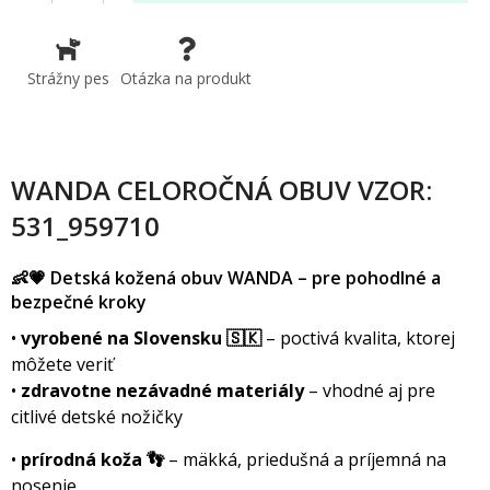
Strážny pes
Otázka na produkt
WANDA CELOROČNÁ OBUV VZOR:
531_959710
👶💗 Detská kožená obuv WANDA – pre pohodlné a
bezpečné kroky
•
vyrobené na Slovensku 🇸🇰
– poctivá kvalita, ktorej
môžete veriť
•
zdravotne nezávadné materiály
– vhodné aj pre
citlivé detské nožičky
•
prírodná koža 👣
– mäkká, priedušná a príjemná na
nosenie