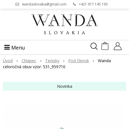
wandaslovakia@gmail.com
+421 917 145 193
Menu
Úvod
Chlapec
Tenisky
Pod členok
Wanda
celoročná obuv vzor: 531_959710
Novinka