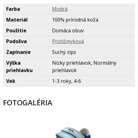
Farba
Modr
Materiál
100% prírodná koža
Použitie
Domáca obuv
Podošva
Protišmykov
Zapínanie
Suchý zips
Výška
Nízky priehlavok, Normálny
priehlavku
priehlavok
Vek
1-3 roky, 4-6
FOTOGALÉRIA