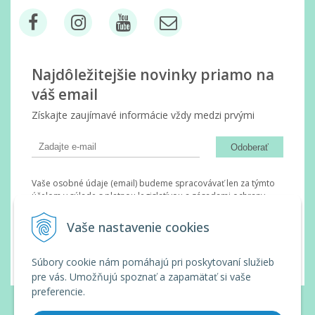
Najdôležitejšie novinky priamo na
váš email
Získajte zaujímavé informácie vždy medzi prvými
Odoberať
Vaše osobné údaje (email) budeme spracovávať len za týmto
účelom v súlade s platnou legislatívou a zásadami ochrany
osobných údajov. Súhlas potvrdíte kliknutím na odkaz, ktorý
vám pošleme na váš email. Súhlas môžete kedykoľvek odvolať
Vaše nastavenie cookies
písomne, emailom alebo kliknutím na odkaz z ktoréhokoľvek
informačného emailu.
Súbory cookie nám pomáhajú pri poskytovaní služieb
pre vás. Umožňujú spoznať a zapamätať si vaše
preferencie.
© 2026 Wanda Slovakia •
tvorba eshopu cez UNIobchod
,
webhosting
spoločnosti
WEBYGROUP