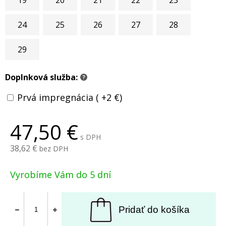
19
20
21
22
23
24
25
26
27
28
29
Doplnková služba:
?
Prvá impregnácia ( +2 €)
47,50
s DPH
38,62
bez DPH
Vyrobíme Vám do 5 dní
Pridať do košíka