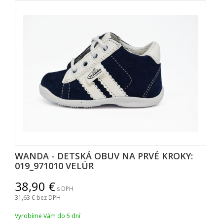
WANDA - DETSKÁ OBUV NA PRVÉ KROKY:
019_971010 VELÚR
38,90
s DPH
31,63
bez DPH
Vyrobíme Vám do 5 dní