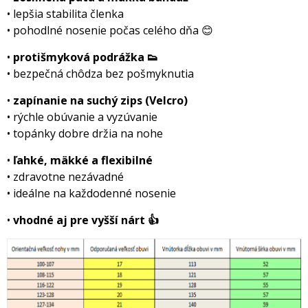
• lepšia stabilita členka
• pohodlné nosenie počas celého dňa 😊
•
protišmyková podrážka 👟
• bezpečná chôdza bez pošmyknutia
•
zapínanie na suchý zips (Velcro)
• rýchle obúvanie a vyzúvanie
• topánky dobre držia na nohe
•
ľahké, mäkké a flexibilné
• zdravotne nezávadné
• ideálne na každodenné nosenie
•
vhodné aj pre vyšší nárt 👍