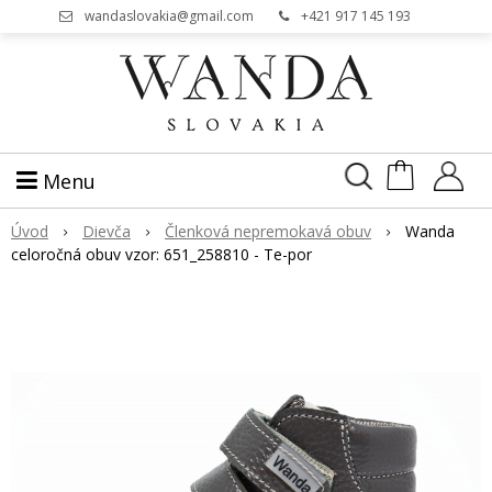
wandaslovakia@gmail.com
+421 917 145 193
Menu
Úvod
Dievča
Členková nepremokavá obuv
Wanda
celoročná obuv vzor: 651_258810 - Te-por