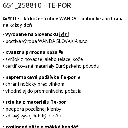
651_258810 - TE-POR
👟💛 Detská kožená obuv WANDA – pohodlie a ochrana
na každý deň
•
vyrobené na Slovensku 🇸🇰
• poctivá výroba WANDA SLOVAKIA s.r.o.
•
kvalitná prírodná koža 👣
• zvršok z hovädzej alebo teľacej kože
• certifikované materiály Európskeho pôvodu
•
nepremokavá podšívka Te-por 💧
• chráni nožičky pred vlhkom
• vhodné aj do premenlivého počasia
•
stielka z materiálu Te-por
• podpora pozdĺžnej klenby
• zdravý vývoj detských nôh
•
zosilnená päta a mäkká bandáž