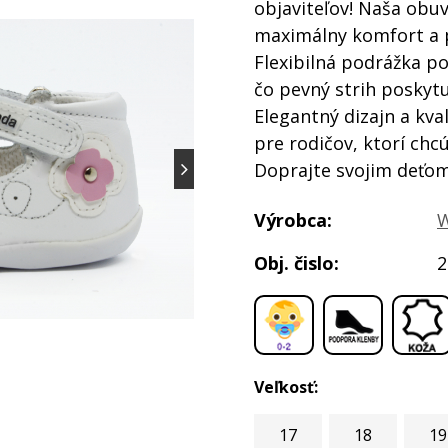
objaviteľov! Naša obuv
maximálny komfort a 
Flexibilná podrážka p
čo pevný strih poskytu
Elegantný dizajn a kva
pre rodičov, ktorí chcú
Doprajte svojim deťom
Výrobca:
W
Obj. čislo:
2
,
,
Veľkosť:
17
18
19