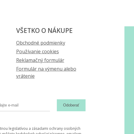
VŠETKO O NÁKUPE
Obchodné podmienky
Používanie cookies
Reklamačný formulár
Formulár na výmenu alebo
vrátenie
Odoberať
tnou legislatívou a zásadami ochrany osobných
hlas môžete kedykoľvek odvolať písomne, emailom