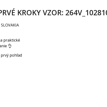
RVÉ KROKY VZOR: 264V_10281
A SLOVAKIA
 a praktické
anie 👌
a prvý pohľad