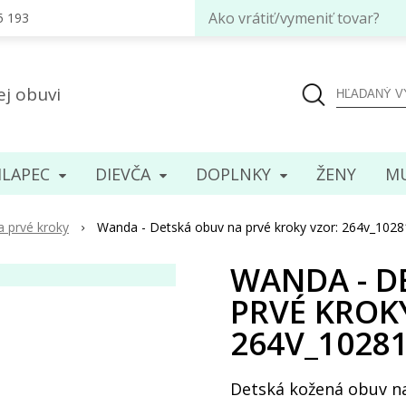
Ako vrátiť/vymeniť tovar?
5 193
ej obuvi
LAPEC
DIEVČA
DOPLNKY
ENY
MU
a prvé kroky
Wanda - Detská obuv na prvé kroky vzor: 264v_102
WANDA - D
PRVÉ KROK
264V_1028
Detská kožená obuv na