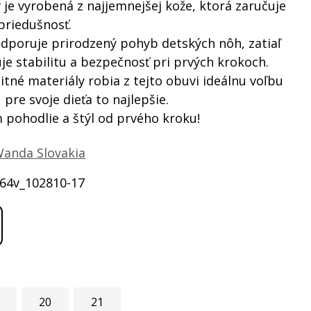
 je vyrobená z najjemnejšej kože, ktorá zaručuje
priedušnosť.
odporuje prirodzený pohyb detských nôh, zatiaľ
je stabilitu a bezpečnosť pri prvých krokoch.
litné materiály robia z tejto obuvi ideálnu voľbu
 pre svoje dieťa to najlepšie.
 pohodlie a štýl od prvého kroku!
anda Slovakia
64v_102810-17
20
21