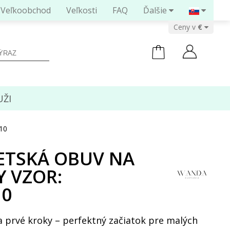
Veľkoobchod
Veľkosti
FAQ
Ďalšie
Ceny v
ŽI
810
ETSKÁ OBUV NA
Y VZOR:
10
 prvé kroky – perfektný začiatok pre malých