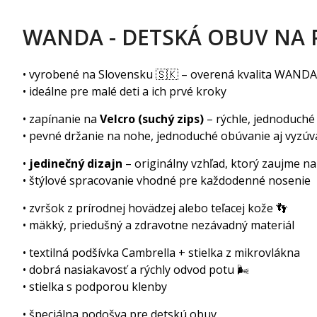
WANDA - DETSKÁ OBUV NA P
• vyrobené na Slovensku 🇸🇰 – overená kvalita WAND
• ideálne pre malé deti a ich prvé kroky
• zapínanie na
Velcro (suchý zips)
– rýchle, jednoduché
• pevné držanie na nohe, jednoduché obúvanie aj vyzúv
•
jedinečný dizajn
– originálny vzhľad, ktorý zaujme n
• štýlové spracovanie vhodné pre každodenné nosenie
• zvršok z prírodnej hovädzej alebo teľacej kože 👣
• mäkký, priedušný a zdravotne nezávadný materiál
• textilná podšívka Cambrella + stielka z mikrovlákna
• dobrá nasiakavosť a rýchly odvod potu 🌬️
• stielka s podporou klenby
• špeciálna podošva pre detskú obuv