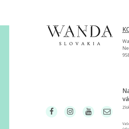
K
Wan
Ne
95
Na
vá
Zís
Vaš
úda