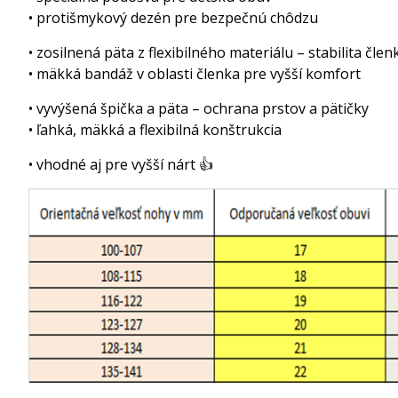
• protišmykový dezén pre bezpečnú chôdzu
• zosilnená päta z flexibilného materiálu – stabilita člen
• mäkká bandáž v oblasti členka pre vyšší komfort
• vyvýšená špička a päta – ochrana prstov a pätičky
• ľahká, mäkká a flexibilná konštrukcia
• vhodné aj pre vyšší nárt 👍