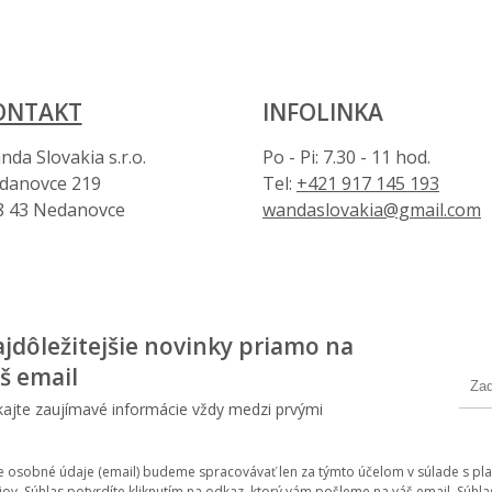
ONTAKT
INFOLINKA
da Slovakia s.r.o.
Po - Pi: 7.30 - 11 hod.
danovce 219
Tel:
+421 917 145 193
8 43 Nedanovce
wandaslovakia@gmail.com
jdôležitejšie novinky priamo na
š email
kajte zaujímavé informácie vždy medzi prvými
e osobné údaje (email) budeme spracovávať len za týmto účelom v súlade s pla
jov. Súhlas potvrdíte kliknutím na odkaz, ktorý vám pošleme na váš email. Sú