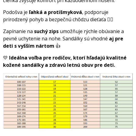
členka zvyšuje komfort pri každodennom nosení.
Podošva je
ľahká a protišmykov
, podporuje
prirodzený pohyb a bezpečnú chôdzu dieťaťa 🚶‍♂️
Zapínanie na
suchý zips
umožňuje rýchle obúvanie a
pevné uchytenie na nohe. Sandálky sú vhodné
aj pre
deti s vyšším nártom
👍
💛
Ideálna voľba pre rodičov, ktorí hľadajú kvalitné
kožené sandálky a zdravú letnú obuv pre deti.