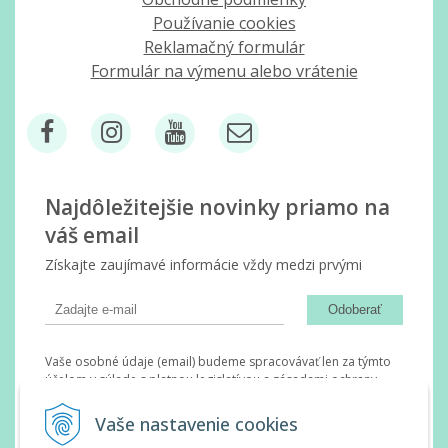
Používanie cookies
Reklamačný formulár
Formulár na výmenu alebo vrátenie
Najdôležitejšie novinky priamo na
váš email
Získajte zaujímavé informácie vždy medzi prvými
Odoberať
Vaše osobné údaje (email) budeme spracovávať len za týmto
účelom v súlade s platnou legislatívou a zásadami ochrany
osobných údajov. Súhlas potvrdíte kliknutím na odkaz, ktorý
vám pošleme na váš email. Súhlas môžete kedykoľvek odvolať
Vaše nastavenie cookies
písomne, emailom alebo kliknutím na odkaz z ktoréhokoľvek