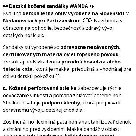
🌞
Detské kožené sandálky WANDA
👣
Kvalitn
detská letná obuv vyrobená na Slovensku
, v
Nedanovciach pri Partizánskom
🇸🇰. Navrhnutá s
dôrazom na pohodlie, bezpečnosť a zdravý vývoj
detských nožičiek.
Sandálky sú vyrobené zo
zdravotne nezávadných,
certifikovaných materiálov európskeho pôvodu
.
Zvršok aj podšívka tvoria
prírodná hovädzia alebo
teľacia koža
, ktorá je mäkká, priedušná a vhodná aj pre
citlivú detskú pokožku 🤍
👟
Kožená perforovaná stielka
zabezpečuje rýchle
odvádzanie vlhkosti a pomáha znižovať potenie nôh.
Stielka obsahuje
podporu klenby
, ktorá prispieva k
správnemu vývoju detskej chodidla.
Zosilnená, no flexibilná päta pomáha stabilizovať členok
a chráni ho pred vykĺbením. Mäkká bandáž v oblasti