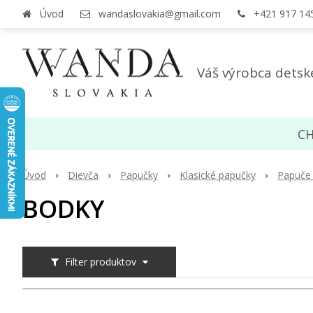
Úvod
wandaslovakia@gmail.com
+421 917 14
Váš výrobca detsk
CH
Úvod
Dievča
Papučky
Klasické papučky
Papuče 
BODKY
Filter produktov