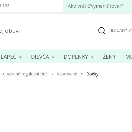
Ako vrátiť/vymeniť tovar?
5 193
ej obuvi
LAPEC
DIEVČA
DOPLNKY
ENY
MU
- otvorené regulovateľné
Vzorované
Bodky