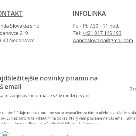
ONTAKT
INFOLINKA
da Slovakia s.r.o.
Po - Pi: 7.30 - 11 hod.
danovce 219
Tel:
+421 917 145 193
8 43 Nedanovce
wandaslovakia@gmail.com
jdôležitejšie novinky priamo na
š email
kajte zaujímavé informácie vždy medzi prvými
e osobné údaje (email) budeme spracovávať len za týmto účelom v súlade s pla
jov. Súhlas potvrdíte kliknutím na odkaz, ktorý vám pošleme na váš email. Sú
bo kliknutím na odkaz z ktoréhokoľvek informačného emailu.