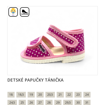
,
DETSKÉ PAPUČKY TÁNIČKA
18
18,5
19
20
20,5
21
22
23
24
24,5
25
26
27
28
29
29,5
30
31