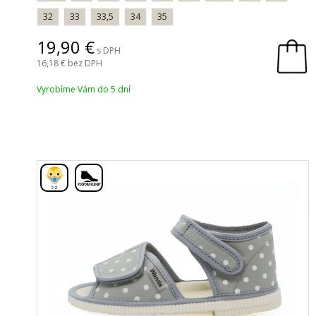
32
33
33,5
34
35
19,90
s DPH
16,18
bez DPH
Vyrobíme Vám do 5 dní
,