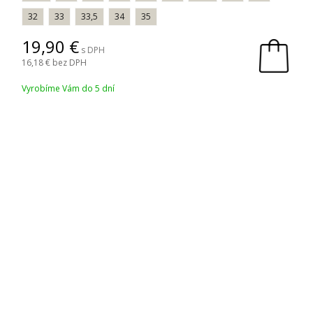
32
33
33,5
34
35
19,90
s DPH
16,18
bez DPH
Vyrobíme Vám do 5 dní