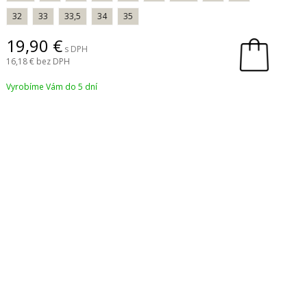
32
33
33,5
34
35
19,90
s DPH
16,18
bez DPH
Vyrobíme Vám do 5 dní