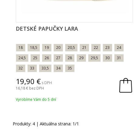
DETSKÉ PAPUČKY LARA
18
18,5
19
20
20,5
21
22
23
24
24,5
25
26
27
28
29
29,5
30
31
32
33
33,5
34
35
19,90
s DPH
16,18
bez DPH
Vyrobíme Vám do 5 dní
Produkty:
4
| Aktuálna strana:
1
/
1