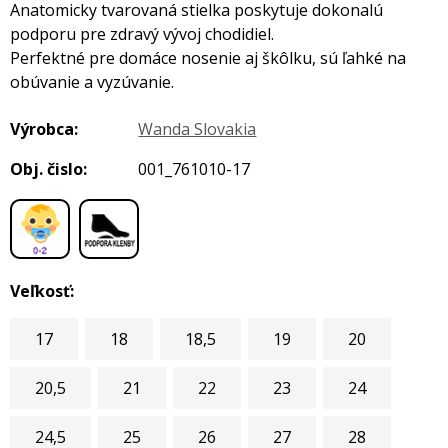
Anatomicky tvarovaná stielka poskytuje dokonalú
podporu pre zdravý vývoj chodidiel.
Perfektné pre domáce nosenie aj škôlku, sú ľahké na
obúvanie a vyzúvanie.
Výrobca:
Wanda Slovakia
Obj. čislo:
001_761010-17
,
Veľkosť:
17
18
18,5
19
20
20,5
21
22
23
24
24,5
25
26
27
28