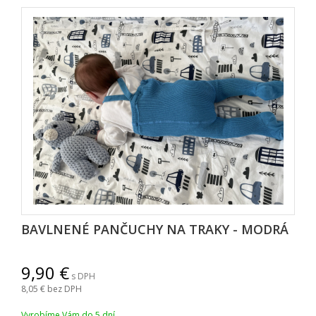
BAVLNENÉ PANČUCHY NA TRAKY - MODRÁ
9,90
s DPH
8,05
bez DPH
Vyrobíme Vám do 5 dní