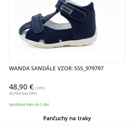
WANDA SANDÁLE VZOR: 555_979797
48,90
s DPH
39,76
bez DPH
Vyrobíme Vám do 5 dní
Pančuchy na traky