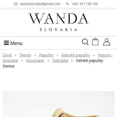
wandaslovakia@gmail.com
+421 917 145 193
Menu
Úvod
Dievča
Papučky
Klasické papučky
Papuče -
otvorené
Vzorované
Zvieratk
Detské papučky
Denisa