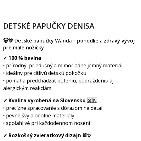
DETSKÉ PAPUČKY DENISA
🐻💛 Detské papučky Wanda – pohodlie a zdravý vývoj
pre malé nožičky
✔
100 % bavlna
• prírodný, priedušný a mimoriadne jemný materiál
• ideálny pre citlivú detskú pokožku
• pomáha predchádzať poteniu, podráždeniu aj
alergickým reakciám
✔
Kvalita vyrobená na Slovensku 🇸🇰
• precízne spracovanie s dôrazom na detail
• pevné švy a odolné materiály
• spoľahlivé pri každodennom nosení
✔
Rozkošný zvieratkový dizajn 🐰✨