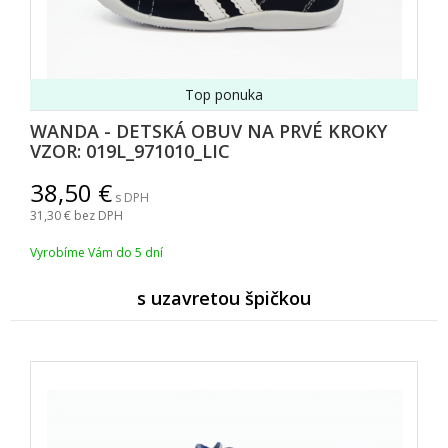
Top ponuka
WANDA - DETSKÁ OBUV NA PRVÉ KROKY
VZOR: 019L_971010_LIC
38,50
s DPH
31,30
bez DPH
Vyrobíme Vám do 5 dní
s uzavretou špičkou