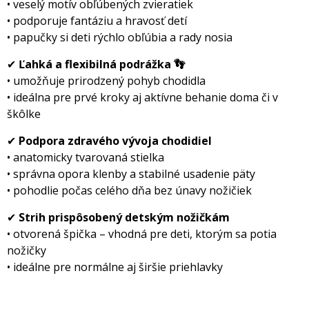
• veselý motív obľúbených zvieratiek
• podporuje fantáziu a hravosť detí
• papučky si deti rýchlo obľúbia a rady nosia
✔
Ľahká a flexibilná podrážka 👣
• umožňuje prirodzený pohyb chodidla
• ideálna pre prvé kroky aj aktívne behanie doma či v
kôlke
✔
Podpora zdravého vývoja chodidiel
• anatomicky tvarovaná stielka
• správna opora klenby a stabilné usadenie päty
• pohodlie počas celého dňa bez únavy nožičiek
✔
Strih prispôsobený detským nožičkám
• otvorená špička – vhodná pre deti, ktorým sa potia
nožičky
• ideálne pre normálne aj širšie priehlavky