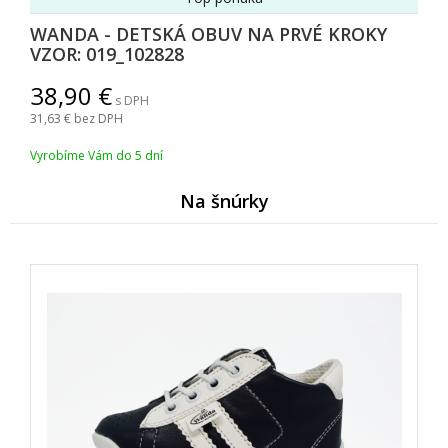
WANDA - DETSKÁ OBUV NA PRVÉ KROKY
VZOR: 019_102828
38,90
s DPH
31,63
bez DPH
Vyrobíme Vám do 5 dní
Na šnúrky