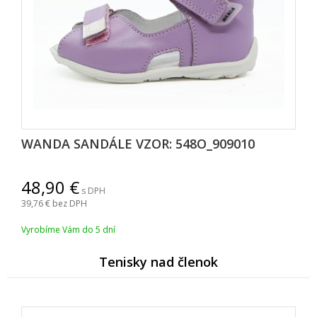
WANDA SANDÁLE VZOR: 548O_909010
48,90
s DPH
39,76
bez DPH
Vyrobíme Vám do 5 dní
Tenisky nad členok