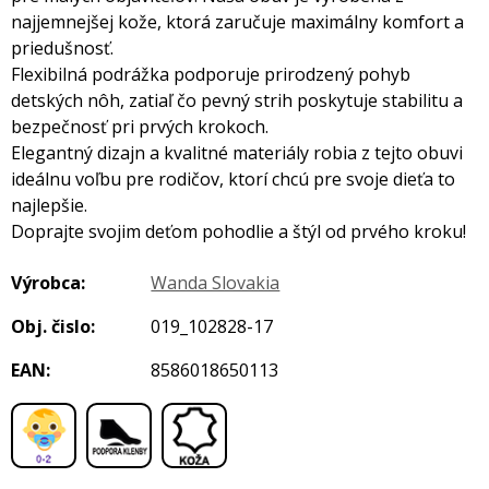
najjemnejšej kože, ktorá zaručuje maximálny komfort a
priedušnosť.
Flexibilná podrážka podporuje prirodzený pohyb
detských nôh, zatiaľ čo pevný strih poskytuje stabilitu a
bezpečnosť pri prvých krokoch.
Elegantný dizajn a kvalitné materiály robia z tejto obuvi
ideálnu voľbu pre rodičov, ktorí chcú pre svoje dieťa to
najlepšie.
Doprajte svojim deťom pohodlie a štýl od prvého kroku!
Výrobca:
Wanda Slovakia
Obj. čislo:
019_102828-17
EAN:
8586018650113
,
,