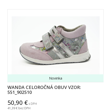
Novinka
WANDA CELOROČNÁ OBUV VZOR:
551_902510
50,90
s DPH
41,39
bez DPH