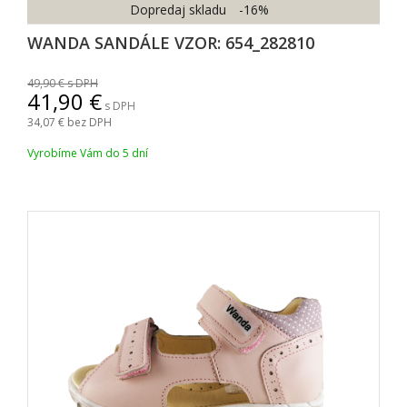
Dopredaj skladu
-16%
WANDA SANDÁLE VZOR: 654_282810
49,90
s DPH
41,90
s DPH
34,07
bez DPH
Vyrobíme Vám do 5 dní