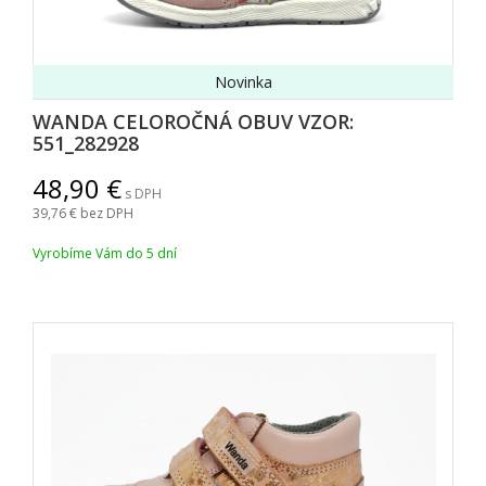
Novinka
WANDA CELOROČNÁ OBUV VZOR:
551_282928
48,90
s DPH
39,76
bez DPH
Vyrobíme Vám do 5 dní