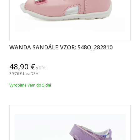
WANDA SANDÁLE VZOR: 548O_282810
48,90
s DPH
39,76
bez DPH
Vyrobíme Vám do 5 dní