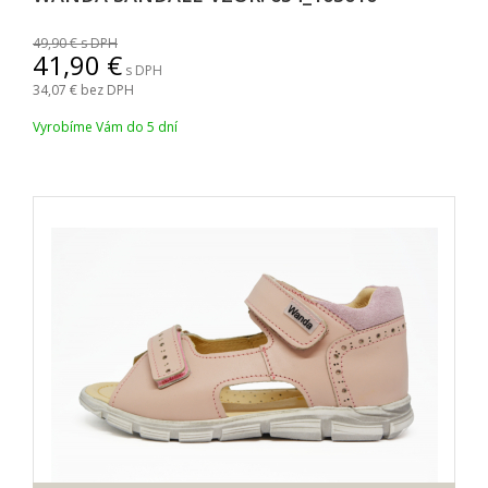
49,90
s DPH
41,90
s DPH
34,07
bez DPH
Vyrobíme Vám do 5 dní