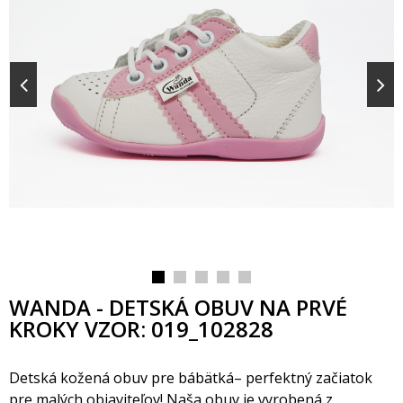
WANDA - DETSKÁ OBUV NA PRVÉ
KROKY VZOR: 019_102828
Detská kožená obuv pre bábätká– perfektný začiatok
pre malých objaviteľov! Naša obuv je vyrobená z