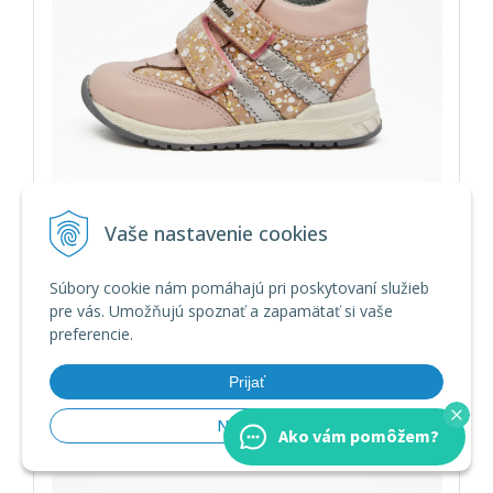
Vaše nastavenie cookies
WANDA CELOROČNÁ OBUV VZOR:
551_281010
Súbory cookie nám pomáhajú pri poskytovaní služieb
50,90
pre vás. Umožňujú spoznať a zapamätať si vaše
s DPH
41,39
bez DPH
preferencie.
Vyrobíme Vám do 5 dní
Prijať
Zľava 5 % na prvý
Nastaviť
Ako vám pomôžem?
ÁNO
Nie
nákup?