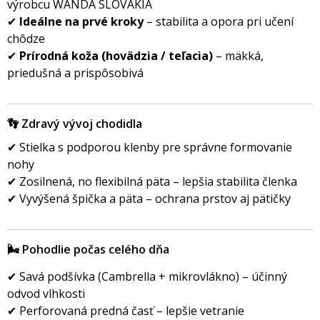
výrobcu WANDA SLOVAKIA
✔
Ideálne na prvé kroky
– stabilita a opora pri učení
chôdze
✔
Prírodná koža (hovädzia / teľacia)
– mäkká,
priedušná a prispôsobiv
👣 Zdravý vývoj chodidla
✔ Stielka s podporou klenby pre správne formovanie
nohy
✔ Zosilnená, no flexibilná päta – lepšia stabilita členka
✔ Vyvýšená špička a päta – ochrana prstov aj pätičky
🌬️ Pohodlie počas celého dňa
✔ Savá podšívka (Cambrella + mikrovlákno) – účinný
odvod vlhkosti
✔ Perforovaná predná časť – lepšie vetranie