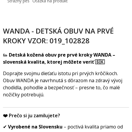
Strážny pes
Otázka na produkt
WANDA - DETSKÁ OBUV NA PRVÉ
KROKY VZOR: 019_102828
👟
Detská kožená obuv pre prvé kroky WANDA –
slovenská kvalita, ktorej môžete veriť 🇸🇰
Doprajte svojmu dieťaťu istotu pri prvých krôčikoch.
Obuv WANDA je navrhnutá s dôrazom na zdravý vývoj
chodidla, pohodlie a bezpečnosť – presne to, čo malé
nožičky potrebujú.
❤️ Prečo si ju zamilujete?
✔
Vyrobené na Slovensku
– poctivá kvalita priamo od