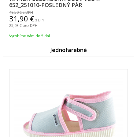
652_251010-POSLEDNÝ PÁR
48,50
s DPH
31,90
s DPH
25,93
bez DPH
Vyrobíme Vám do 5 dní
Jednofarebné