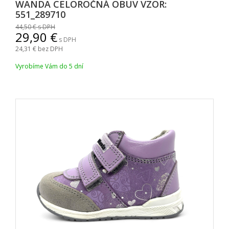
WANDA CELOROČNÁ OBUV VZOR:
551_289710
44,50
s DPH
29,90
s DPH
24,31
bez DPH
Vyrobíme Vám do 5 dní