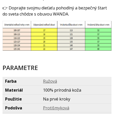
👉 Doprajte svojmu dieťaťu pohodlný a bezpečný štart
do sveta chôdze s obuvou WANDA.
PARAMETRE
Farba
Ružov
Materiál
100% prírodná koža
Použitie
Na prvé kroky
Podošva
Protišmykov