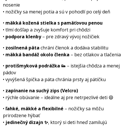
nosenie
• nožičky sa menej potia a sú v pohodlí po celý deň
•
mäkká kožená stielka s pamäťovou penou
• tlmí došľap a zvyšuje komfort pri chôdzi
•
podpora klenby
– pre zdravý vývoj nožičiek
•
zosilnená päta
chráni členok a dodáva stabilitu
•
mäkká bandáž okolo členka
– bez otlakov a tlačenia
•
protišmyková podrážka 👟
– istejšia chôdza a menej
pádov
• vyvýšená špička a päta chránia prsty aj pätičku
•
zapínanie na suchý zips (Velcro)
• rýchle obúvanie – ideálne aj pre netrpezlivé deti 😄
•
ľahké, mäkké a flexibilné
– nožičky sa môžu
prirodzene hýbať
•
jedinečný dizajn ✨
, ktorý si deti hneď zamilujú