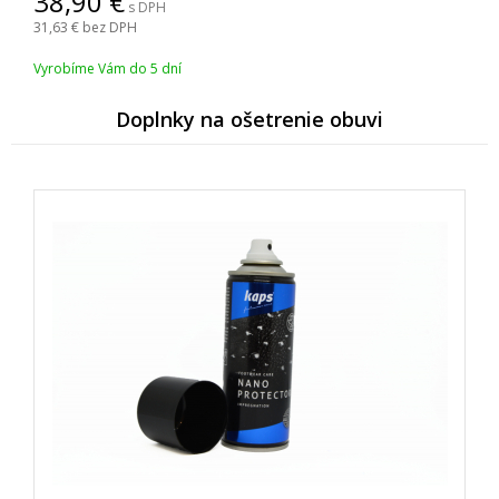
38,90
s DPH
31,63
bez DPH
Vyrobíme Vám do 5 dní
Doplnky na ošetrenie obuvi