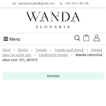
wandaslovakia@gmail.com
+421 917 145 193
Menu
Úvod
Dievča
Tenisky
Tenisky pod členok
Detsk
obuv na suchý zips
Celokožené tenisky
Wanda celoročn
obuv vzor: 531_281010
Novinka