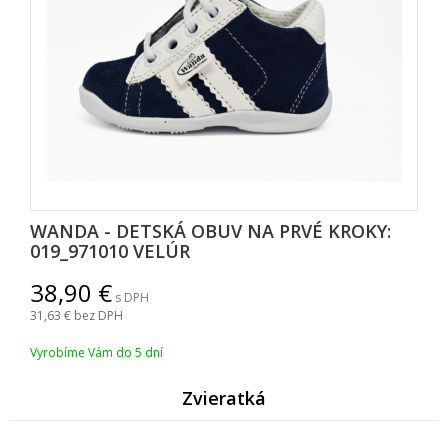
WANDA - DETSKÁ OBUV NA PRVÉ KROKY:
019_971010 VELÚR
38,90
s DPH
31,63
bez DPH
Vyrobíme Vám do 5 dní
Zvieratk