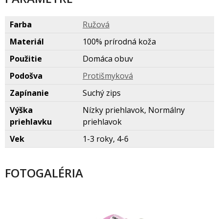
Farba
Ružov
Materiál
100% prírodná koža
Použitie
Domáca obuv
Podošva
Protišmykov
Zapínanie
Suchý zips
Výška
Nízky priehlavok, Normálny
priehlavku
priehlavok
Vek
1-3 roky, 4-6
FOTOGALÉRIA