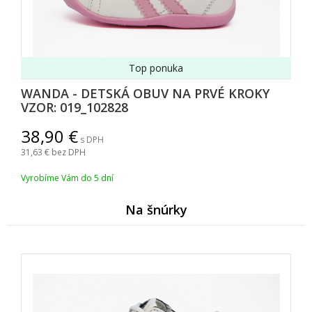
Top ponuka
WANDA - DETSKÁ OBUV NA PRVÉ KROKY
VZOR: 019_102828
38,90
s DPH
31,63
bez DPH
Vyrobíme Vám do 5 dní
Na šnúrky