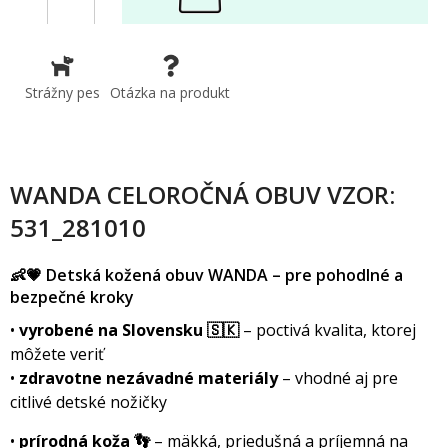
Strážny pes
Otázka na produkt
WANDA CELOROČNÁ OBUV VZOR:
531_281010
👶💗 Detská kožená obuv WANDA – pre pohodlné a
bezpečné kroky
•
vyrobené na Slovensku 🇸🇰
– poctivá kvalita, ktorej
môžete veriť
•
zdravotne nezávadné materiály
– vhodné aj pre
citlivé detské nožičky
•
prírodná koža 👣
– mäkká, priedušná a príjemná na