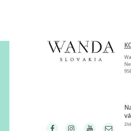
K
Wan
Ne
95
Na
vá
Zís