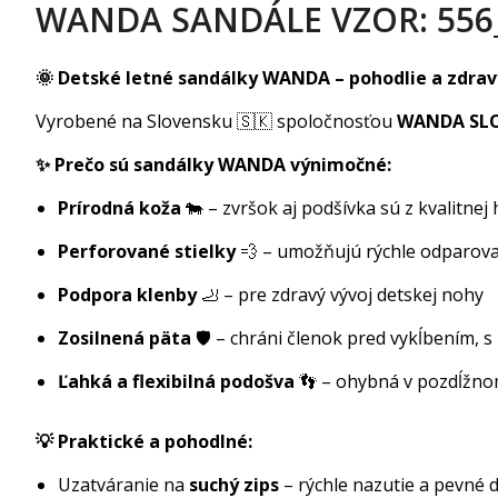
WANDA SANDÁLE VZOR: 556
🌞 Detské letné sandálky WANDA – pohodlie a zdrav
Vyrobené na Slovensku 🇸🇰 spoločnosťou
WANDA SLOV
✨ Prečo sú sandálky WANDA výnimočné:
Prírodná koža
🐄 – zvršok aj podšívka sú z kvalitnej
Perforované stielky
💨 – umožňujú rýchle odparovan
Podpora klenby
🦶 – pre zdravý vývoj detskej nohy
Zosilnená päta
🛡️ – chráni členok pred vykĺbením
Ľahká a flexibilná podošva
👣 – ohybná v pozdĺžn
💡 Praktické a pohodlné:
Uzatváranie na
suchý zips
– rýchle nazutie a pevné 