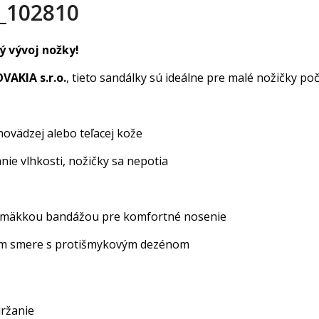
_102810
ý vývoj nožky!
AKIA s.r.o.
, tieto sandálky sú ideálne pre malé nožičky poč
 hovädzej alebo teľacej kože
ie vlhkosti, nožičky sa nepotia
, s mäkkou bandážou pre komfortné nosenie
om smere s protišmykovým dezénom
držanie