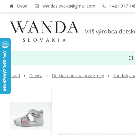
Úvod
wandaslovakia@gmail.com
+421 917 14
Váš výrobca detsk
CH
Úvod
Dievča
Detská obuv na prvé kroky
Sandálky n