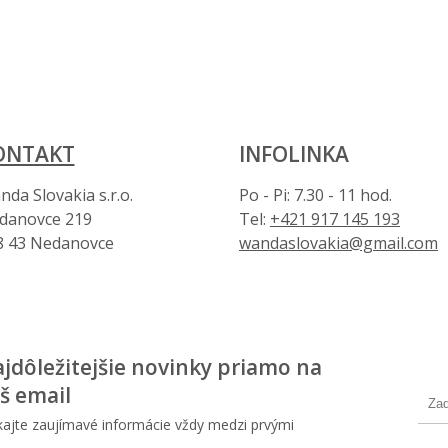
ONTAKT
INFOLINKA
da Slovakia s.r.o.
Po - Pi: 7.30 - 11 hod.
danovce 219
Tel:
+421 917 145 193
8 43 Nedanovce
wandaslovakia@gmail.com
jdôležitejšie novinky priamo na
š email
kajte zaujímavé informácie vždy medzi prvými