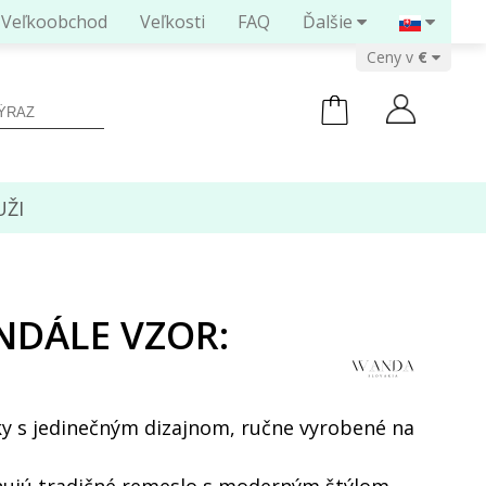
Veľkoobchod
Veľkosti
FAQ
Ďalšie
Ceny v
ŽI
DÁLE VZOR:
0
y s jedinečným dizajnom, ručne vyrobené na