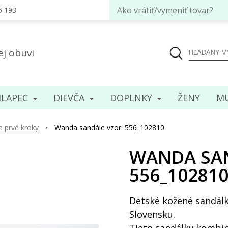
Ako vrátiť/vymeniť tovar?
5 193
ej obuvi
LAPEC
DIEVČA
DOPLNKY
ENY
MU
a prvé kroky
Wanda sandále vzor: 556_102810
WANDA SAN
556_10281
Detské kožené sandálk
Slovensku.