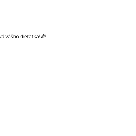
á vášho dieťatka! 🌈