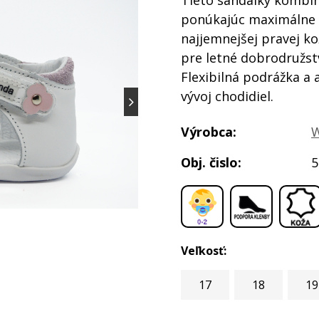
Tieto sandálky kombi
ponúkajúc maximálne 
najjemnejšej pravej k
pre letné dobrodružst
Flexibilná podrážka a 
vývoj chodidiel.
Výrobca:
W
Obj. čislo:
5
,
,
Veľkosť:
17
18
19