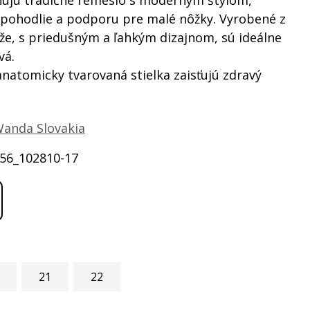
nujú tradičné remeslo s moderným štýlom,
pohodlie a podporu pre malé nôžky. Vyrobené z
ože, s priedušným a ľahkým dizajnom, sú ideálne
vá.
anatomicky tvarovaná stielka zaisťujú zdravý
anda Slovakia
56_102810-17
21
22