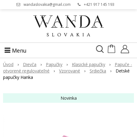
wandaslovakia@gmail.com
+421 917 145 193
Menu
Úvod
Dievča
Papučky
Klasické papučky
Papuče -
otvorené regulovateľné
Vzorované
Srdiečka
Detské
papučky Hanka
Novinka