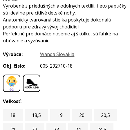
Vyrobené z priedušných a odolných textílií, tieto papučky
sú ideálne pre citlivé detské nohy.
Anatomicky tvarovaná stielka poskytuje dokonalú
podporu pre zdravý vývoj chodidiel.
Perfektné pre domáce nosenie aj škôlku, sú ľahké na
obúvanie a vyzúvanie.
Výrobca:
Wanda Slovakia
Obj. čislo:
005_292710-18
,
Veľkosť:
18
18,5
19
20
20,5
21
22
23
24
24,5