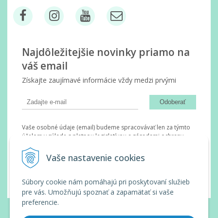
Najdôležitejšie novinky priamo na
váš email
Získajte zaujímavé informácie vždy medzi prvými
Odoberať
Vaše osobné údaje (email) budeme spracovávať len za týmto
účelom v súlade s platnou legislatívou a zásadami ochrany
osobných údajov. Súhlas potvrdíte kliknutím na odkaz, ktorý
vám pošleme na váš email. Súhlas môžete kedykoľvek odvolať
Vaše nastavenie cookies
písomne, emailom alebo kliknutím na odkaz z ktoréhokoľvek
informačného emailu.
Súbory cookie nám pomáhajú pri poskytovaní služieb
pre vás. Umožňujú spoznať a zapamätať si vaše
preferencie.
© 2026 Wanda Slovakia •
tvorba eshopu cez UNIobchod
,
webhosting
spoločnosti
WEBYGROUP