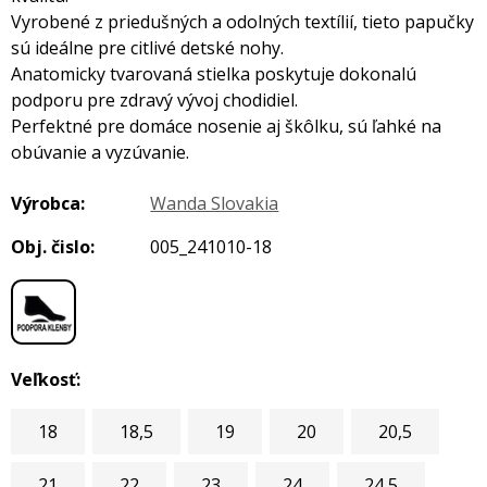
Vyrobené z priedušných a odolných textílií, tieto papučky
sú ideálne pre citlivé detské nohy.
Anatomicky tvarovaná stielka poskytuje dokonalú
podporu pre zdravý vývoj chodidiel.
Perfektné pre domáce nosenie aj škôlku, sú ľahké na
obúvanie a vyzúvanie.
Výrobca:
Wanda Slovakia
Obj. čislo:
005_241010-18
Veľkosť:
18
18,5
19
20
20,5
21
22
23
24
24,5