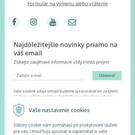
Formulár na výmenu alebo vrátenie
Najdôležitejšie novinky priamo na
váš email
Získajte zaujímavé informácie vždy medzi prvými
Odoberať
Vaše osobné údaje (email) budeme spracovávať len za týmto
účelom v súlade s platnou legislatívou a zásadami ochrany
osobných údajov. Súhlas potvrdíte kliknutím na odkaz, ktorý
vám pošleme na váš email. Súhlas môžete kedykoľvek odvolať
Vaše nastavenie cookies
písomne, emailom alebo kliknutím na odkaz z ktoréhokoľvek
informačného emailu.
Súbory cookie nám pomáhajú pri poskytovaní služieb
pre vás. Umožňujú spoznať a zapamätať si vaše