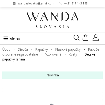
wandaslovakia@gmail.com
+421 917 145 193
Menu
Úvod
Dievča
Papučky
Klasické papučky
Papuče -
otvorené regulovateľné
Vzorované
Kvety
Detské
papučky Janina
Novinka