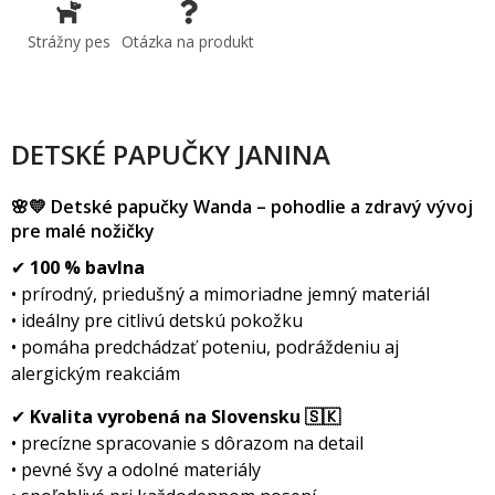
Strážny pes
Otázka na produkt
DETSKÉ PAPUČKY JANINA
🌸💛 Detské papučky Wanda – pohodlie a zdravý vývoj
pre malé nožičky
✔
100 % bavlna
• prírodný, priedušný a mimoriadne jemný materiál
• ideálny pre citlivú detskú pokožku
• pomáha predchádzať poteniu, podráždeniu aj
alergickým reakciám
✔
Kvalita vyrobená na Slovensku 🇸🇰
• precízne spracovanie s dôrazom na detail
• pevné švy a odolné materiály