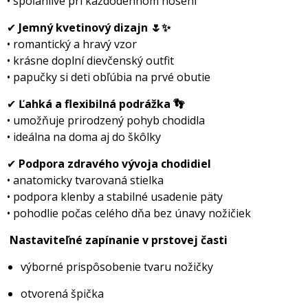
• spoľahlivé pri každodennom nosení
✔
Jemný kvetinový dizajn 🌷✨
• romantický a hravý vzor
• krásne doplní dievčenský outfit
• papučky si deti obľúbia na prvé obutie
✔
Ľahká a flexibilná podrážka 👣
• umožňuje prirodzený pohyb chodidla
• ideálna na doma aj do škôlky
✔
Podpora zdravého vývoja chodidiel
• anatomicky tvarovaná stielka
• podpora klenby a stabilné usadenie päty
• pohodlie počas celého dňa bez únavy nožičiek
Nastaviteľné zapínanie v prstovej časti
výborné prispôsobenie tvaru nožičky
otvorená špička