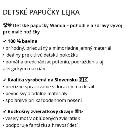
DETSKÉ PAPUČKY LEJKA
🐻💛 Detské papučky Wanda – pohodlie a zdravý vývoj
pre malé nožičky
✔
100 % bavlna
• prírodný, priedušný a mimoriadne jemný materiál
• ideálny pre citlivú detskú pokožku
• pomáha predchádzať poteniu, podráždeniu aj
alergickým reakciám
✔
Kvalita vyrobená na Slovensku 🇸🇰
• precízne spracovanie s dôrazom na detail
• pevné švy a odolné materiály
• spoľahlivé pri každodennom nosení
✔
Rozkošný zvieratkový dizajn 🐰✨
• veselý motív obľúbených zvieratiek
• podporuje fantáziu a hravosť detí