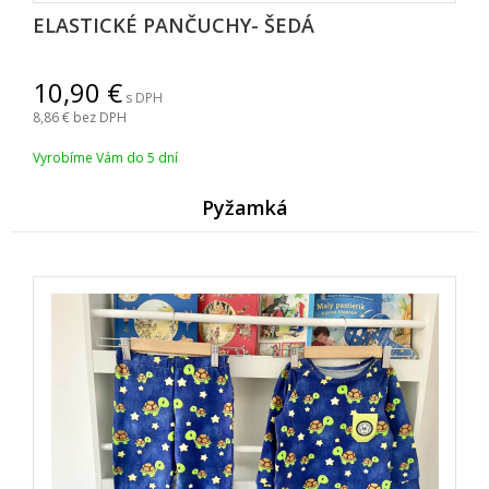
ELASTICKÉ PANČUCHY- ŠEDÁ
10,90
s DPH
8,86
bez DPH
Vyrobíme Vám do 5 dní
Pyžamk