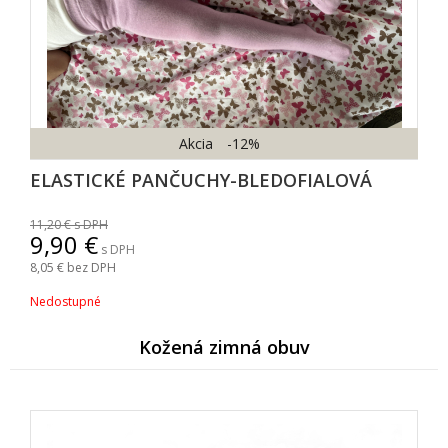
Akcia
-12%
ELASTICKÉ PANČUCHY-BLEDOFIALOVÁ
11,20
s DPH
9,90
s DPH
8,05
bez DPH
Nedostupné
Kožená zimná obuv