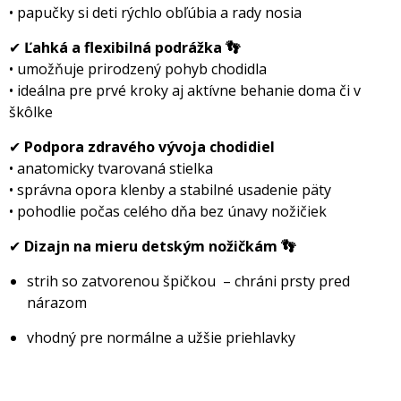
• papučky si deti rýchlo obľúbia a rady nosia
✔
Ľahká a flexibilná podrážka 👣
• umožňuje prirodzený pohyb chodidla
• ideálna pre prvé kroky aj aktívne behanie doma či v
kôlke
✔
Podpora zdravého vývoja chodidiel
• anatomicky tvarovaná stielka
• správna opora klenby a stabilné usadenie päty
• pohodlie počas celého dňa bez únavy nožičiek
✔
Dizajn na mieru detským nožičkám 👣
strih so zatvorenou špičkou – chráni prsty pred
nárazom
vhodný pre normálne a užšie priehlavky