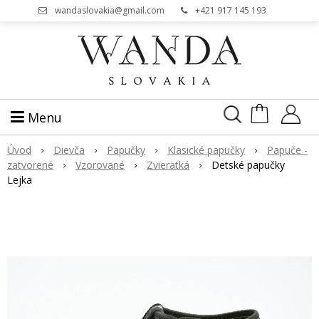
wandaslovakia@gmail.com
+421 917 145 193
Menu
Úvod
Dievča
Papučky
Klasické papučky
Papuče -
zatvorené
Vzorované
Zvieratk
Detské papučky
Lejka