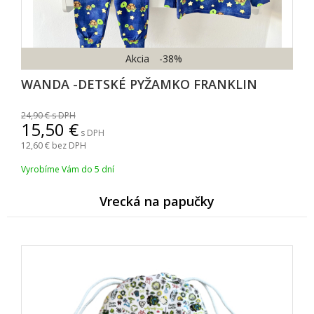
Akcia
-38%
WANDA -DETSKÉ PYŽAMKO FRANKLIN
24,90
s DPH
15,50
s DPH
12,60
bez DPH
Vyrobíme Vám do 5 dní
Vrecká na papučky