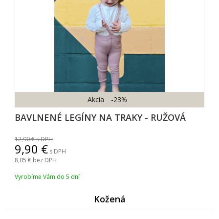
Akcia
-23%
BAVLNENÉ LEGÍNY NA TRAKY - RUŽOVÁ
12,90
s DPH
9,90
s DPH
8,05
bez DPH
Vyrobíme Vám do 5 dní
Kožen