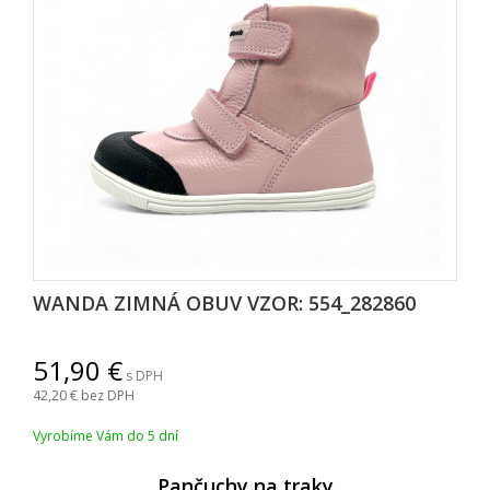
WANDA ZIMNÁ OBUV VZOR: 554_282860
51,90
s DPH
42,20
bez DPH
Vyrobíme Vám do 5 dní
Pančuchy na traky