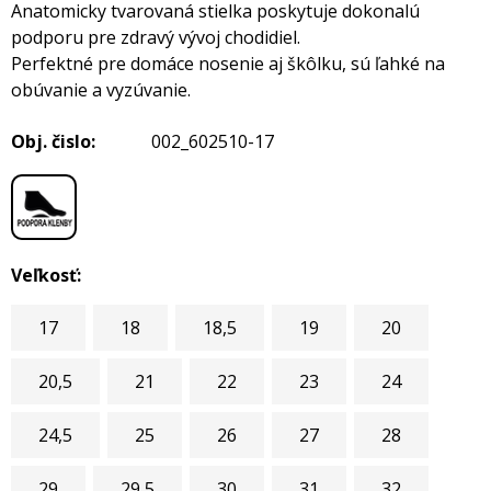
Anatomicky tvarovaná stielka poskytuje dokonalú
podporu pre zdravý vývoj chodidiel.
Perfektné pre domáce nosenie aj škôlku, sú ľahké na
obúvanie a vyzúvanie.
Obj. čislo:
002_602510-17
Veľkosť:
17
18
18,5
19
20
20,5
21
22
23
24
24,5
25
26
27
28
29
29,5
30
31
32