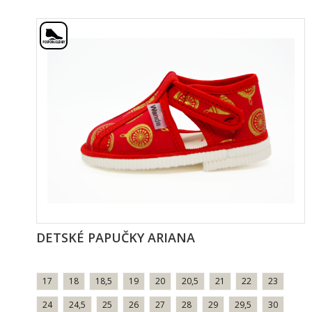
DETSKÉ PAPUČKY ARIANA
17
18
18,5
19
20
20,5
21
22
23
24
24,5
25
26
27
28
29
29,5
30