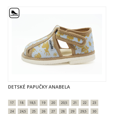
DETSKÉ PAPUČKY ANABELA
17
18
18,5
19
20
20,5
21
22
23
24
24,5
25
26
27
28
29
29,5
30