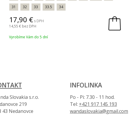
31
32
33
33.5
34
17,90
s DPH
14,55
bez DPH
Vyrobíme Vám do 5 dní
ONTAKT
INFOLINKA
da Slovakia s.r.o.
Po - Pi: 7.30 - 11 hod.
danovce 219
Tel:
+421 917 145 193
8 43 Nedanovce
wandaslovakia@gmail.com