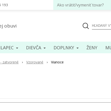
Ako vrátiť/vymeniť tovar?
5 193
ej obuvi
LAPEC
DIEVČA
DOPLNKY
ENY
MU
- zatvorené
Vzorované
Vianoce