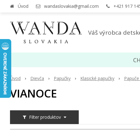
Úvod
wandaslovakia@gmail.com
+421 917 14
Váš výrobca detsk
CH
Úvod
Dievča
Papučky
Klasické papučky
Papuče 
VIANOCE
Filter produktov