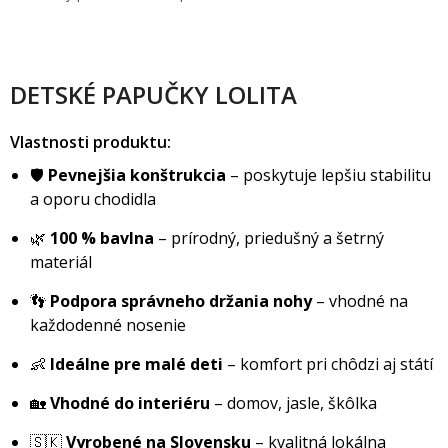
DETSKÉ PAPUČKY LOLITA
Vlastnosti produktu:
🛡️
Pevnejšia konštrukcia
– poskytuje lepšiu stabilitu
a oporu chodidla
🌿
100 % bavlna
– prírodný, priedušný a šetrný
materiál
👣
Podpora správneho držania nohy
– vhodné na
každodenné nosenie
👶
Ideálne pre malé deti
– komfort pri chôdzi aj státí
🏡
Vhodné do interiéru
– domov, jasle, škôlka
🇸🇰
Vyrobené na Slovensku
– kvalitná lokálna