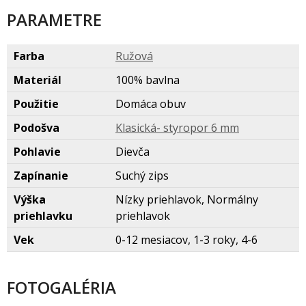
PARAMETRE
Farba
Ružov
Materiál
100% bavlna
Použitie
Domáca obuv
Podošva
Klasická- styropor 6 mm
Pohlavie
Dievča
Zapínanie
Suchý zips
Výška
Nízky priehlavok, Normálny
priehlavku
priehlavok
Vek
0-12 mesiacov, 1-3 roky, 4-6
FOTOGALÉRIA