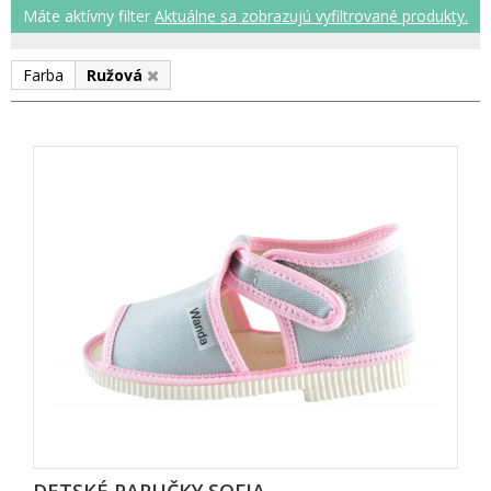
Máte aktívny filter
Aktuálne sa zobrazujú vyfiltrované produkty.
Farba
Ružov