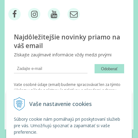
Najdôležitejšie novinky priamo na
váš email
Získajte zaujímavé informácie vždy medzi prvými
Odoberať
Vaše osobné údaje (email) budeme spracovávať len za týmto
účelom v súlade s platnou legislatívou a zásadami ochrany
osobných údajov. Súhlas potvrdíte kliknutím na odkaz, ktorý
vám pošleme na váš email. Súhlas môžete kedykoľvek odvolať
Vaše nastavenie cookies
písomne, emailom alebo kliknutím na odkaz z ktoréhokoľvek
informačného emailu.
Súbory cookie nám pomáhajú pri poskytovaní služieb
pre vás. Umožňujú spoznať a zapamätať si vaše
preferencie.
© 2026 Wanda Slovakia •
tvorba eshopu cez UNIobchod
,
webhosting