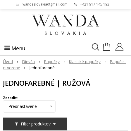
wandaslovakia@gmail.com
+421 917 145 193
Menu
Úvod
Dievča
Papučky
Klasické papučky
Papuče -
otvorené
Jednofarebné
JEDNOFAREBNÉ | RUŽOVÁ
Zoradiť:
Prednastavené
Filter produktov