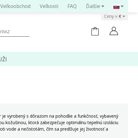
Veľkoobchod
Veľkosti
FAQ
Ďalšie
Ceny v
ŽI
pár je vyrobený s dôrazom na pohodlie a funkčnosť, vybavený
ou kožušinou, ktorá zabezpečuje optimálnu tepelnú izoláciu
ti vode a nečistotám, čím sa predlžuje jej životnosť a