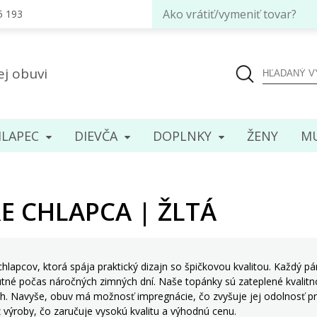
Ako vrátiť/vymeniť tovar?
5 193
ej obuvi
LAPEC
DIEVČA
DOPLNKY
ENY
MU
E CHLAPCA | ŽLTÁ
chlapcov, ktorá spája praktický dizajn so špičkovou kvalitou. Každý 
tné počas náročných zimných dní. Naše topánky sú zateplené kvalitn
ch. Navyše, obuv má možnosť impregnácie, čo zvyšuje jej odolnosť pro
 výroby, čo zaručuje vysokú kvalitu a výhodnú cenu.