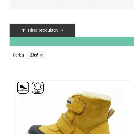
Filter produktov
Farba
lt
,