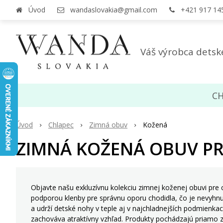
Úvod
wandaslovakia@gmail.com
+421 917 14
Váš výrobca detsk
CH
Úvod
Chlapec
Zimná obuv
Kožen
ZIMNÁ KOŽENÁ OBUV PR
Objavte našu exkluzívnu kolekciu zimnej koženej obuvi pre 
podporou klenby pre správnu oporu chodidla, čo je nevyhnu
a udrží detské nohy v teple aj v najchladnejších podmienka
zachováva atraktívny vzhľad. Produkty pochádzajú priamo z