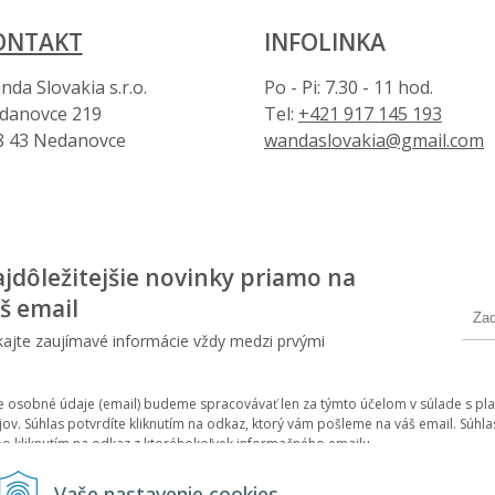
ONTAKT
INFOLINKA
da Slovakia s.r.o.
Po - Pi: 7.30 - 11 hod.
danovce 219
Tel:
+421 917 145 193
8 43 Nedanovce
wandaslovakia@gmail.com
jdôležitejšie novinky priamo na
š email
kajte zaujímavé informácie vždy medzi prvými
e osobné údaje (email) budeme spracovávať len za týmto účelom v súlade s pla
jov. Súhlas potvrdíte kliknutím na odkaz, ktorý vám pošleme na váš email. Sú
bo kliknutím na odkaz z ktoréhokoľvek informačného emailu.
Vaše nastavenie cookies