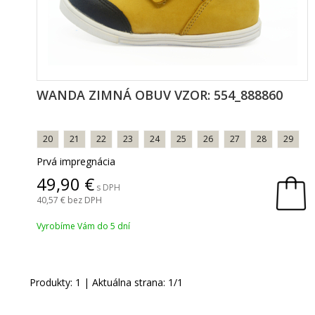
WANDA ZIMNÁ OBUV VZOR: 554_888860
20
21
22
23
24
25
26
27
28
29
Prvá impregnácia
49,90
s DPH
40,57
bez DPH
Vyrobíme Vám do 5 dní
Produkty:
1
| Aktuálna strana:
1
/
1