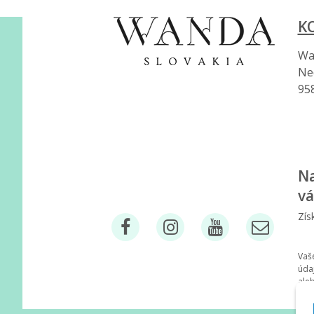
K
Wan
Ne
95
Na
vá
Zís
Vaš
úda
ale