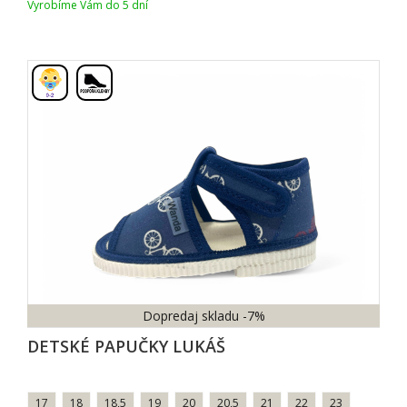
Vyrobíme Vám do 5 dní
,
Dopredaj skladu
-7%
DETSKÉ PAPUČKY LUKÁ
17
18
18,5
19
20
20,5
21
22
23