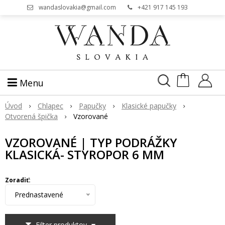
wandaslovakia@gmail.com
+421 917 145 193
Menu
Úvod
Chlapec
Papučky
Klasické papučky
Otvorená špička
Vzorované
VZOROVANÉ | TYP PODRÁŽKY
KLASICKÁ- STYROPOR 6 MM
Zoradiť:
Prednastavené
Filter produktov