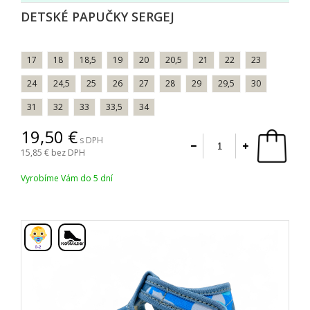
DETSKÉ PAPUČKY SERGEJ
17
18
18,5
19
20
20,5
21
22
23
24
24,5
25
26
27
28
29
29,5
30
31
32
33
33,5
34
19,50
s DPH
15,85
bez DPH
Vyrobíme Vám do 5 dní
,