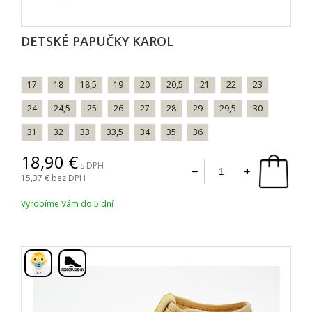
DETSKÉ PAPUČKY KAROL
17
18
18,5
19
20
20,5
21
22
23
24
24,5
25
26
27
28
29
29,5
30
31
32
33
33,5
34
35
36
18,90
s DPH
15,37
bez DPH
Vyrobíme Vám do 5 dní
,