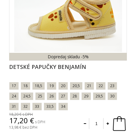
Dopredaj skladu
-5%
DETSKÉ PAPUČKY BENJAMÍN
17
18
18,5
19
20
20,5
21
22
23
24
24,5
25
26
27
28
29
29,5
30
31
32
33
33,5
34
18,20
s DPH
17,20
s DPH
13,98
bez DPH