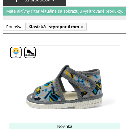
Máte aktívny filter
Aktuálne sa zobrazujú vyfiltrované produkty.
Podošva
Klasická- styropor 6 mm
,
Novinka