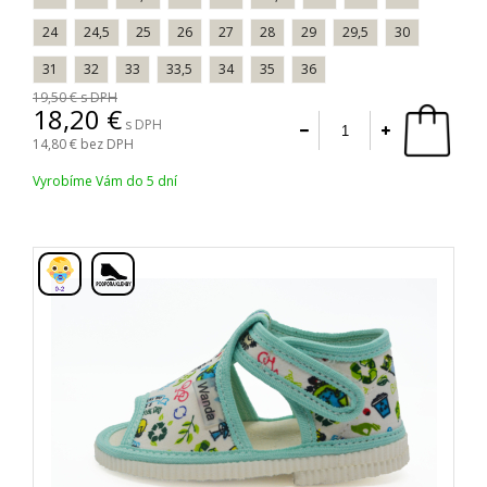
24
24,5
25
26
27
28
29
29,5
30
31
32
33
33,5
34
35
36
19,50
s DPH
18,20
s DPH
14,80
bez DPH
Vyrobíme Vám do 5 dní
,