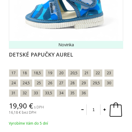
Novinka
DETSKÉ PAPUČKY AUREL
17
18
18,5
19
20
20,5
21
22
23
24
24,5
25
26
27
28
29
29,5
30
31
32
33
33,5
34
35
36
19,90
s DPH
16,18
bez DPH
Vyrobíme Vám do 5 dní