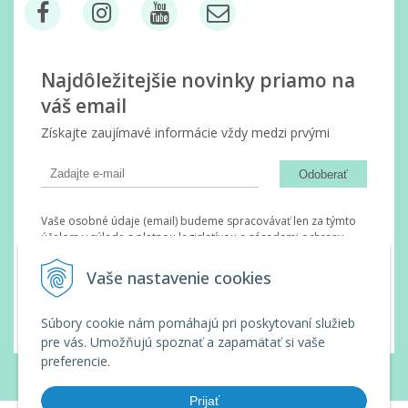
Najdôležitejšie novinky priamo na
váš email
Získajte zaujímavé informácie vždy medzi prvými
Odoberať
Vaše osobné údaje (email) budeme spracovávať len za týmto
účelom v súlade s platnou legislatívou a zásadami ochrany
osobných údajov. Súhlas potvrdíte kliknutím na odkaz, ktorý
vám pošleme na váš email. Súhlas môžete kedykoľvek odvolať
Vaše nastavenie cookies
písomne, emailom alebo kliknutím na odkaz z ktoréhokoľvek
informačného emailu.
Súbory cookie nám pomáhajú pri poskytovaní služieb
pre vás. Umožňujú spoznať a zapamätať si vaše
preferencie.
© 2026 Wanda Slovakia •
tvorba eshopu cez UNIobchod
,
webhosting
spoločnosti
WEBYGROUP
Prijať