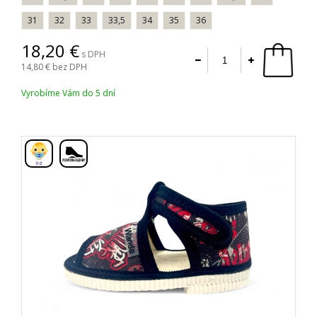
31
32
33
33,5
34
35
36
18,20
s DPH
14,80
bez DPH
Vyrobíme Vám do 5 dní
,