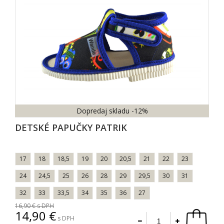
Dopredaj skladu
-12%
DETSKÉ PAPUČKY PATRIK
17
18
18,5
19
20
20,5
21
22
23
24
24,5
25
26
28
29
29,5
30
31
32
33
33,5
34
35
36
27
16,90
s DPH
14,90
s DPH