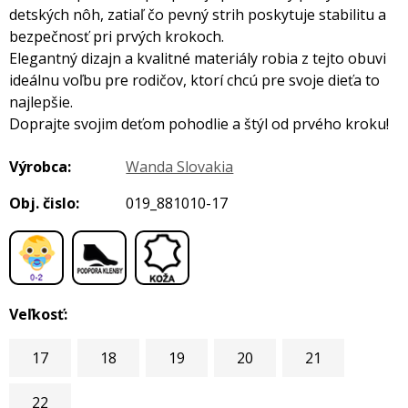
detských nôh, zatiaľ čo pevný strih poskytuje stabilitu a
bezpečnosť pri prvých krokoch.
Elegantný dizajn a kvalitné materiály robia z tejto obuvi
ideálnu voľbu pre rodičov, ktorí chcú pre svoje dieťa to
najlepšie.
Doprajte svojim deťom pohodlie a štýl od prvého kroku!
Výrobca:
Wanda Slovakia
Obj. čislo:
019_881010-17
,
,
Veľkosť:
17
18
19
20
21
22