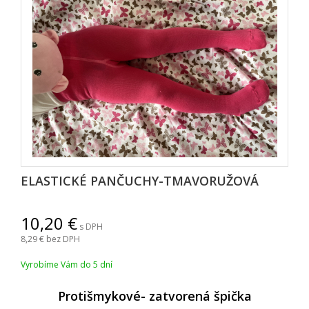
ELASTICKÉ PANČUCHY-TMAVORUŽOVÁ
10,20
s DPH
8,29
bez DPH
Vyrobíme Vám do 5 dní
Protišmykové- zatvorená špička