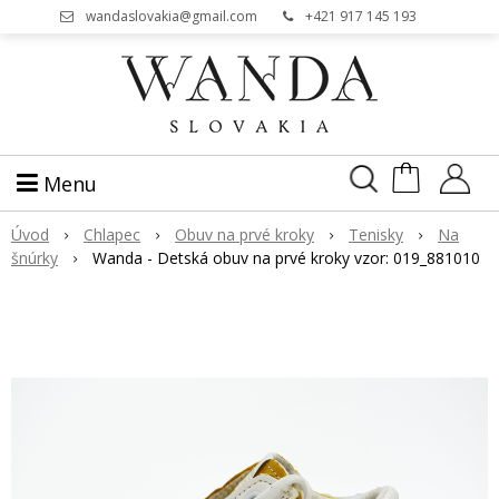
wandaslovakia@gmail.com
+421 917 145 193
Menu
Úvod
Chlapec
Obuv na prvé kroky
Tenisky
Na
núrky
Wanda - Detská obuv na prvé kroky vzor: 019_881010