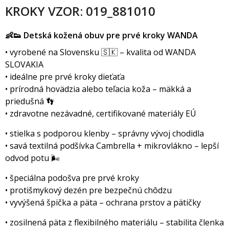
KROKY VZOR: 019_881010
👶👟 Detská kožená obuv pre prvé kroky WANDA
• vyrobené na Slovensku 🇸🇰 – kvalita od WANDA
SLOVAKIA
• ideálne pre prvé kroky dieťaťa
• prírodná hovädzia alebo teľacia koža – mäkká a
priedušná 👣
• zdravotne nezávadné, certifikované materiály EÚ
• stielka s podporou klenby – správny vývoj chodidla
• savá textilná podšívka Cambrella + mikrovlákno – lepší
odvod potu 🌬️
• špeciálna podošva pre prvé kroky
• protišmykový dezén pre bezpečnú chôdzu
• vyvýšená špička a päta – ochrana prstov a pätičky
• zosilnená päta z flexibilného materiálu – stabilita členka