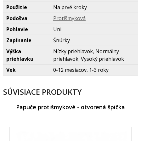
Použitie
Na prvé kroky
Podošva
Protišmykov
Pohlavie
Uni
Zapínanie
núrky
Výška
Nízky priehlavok, Normálny
priehlavku
priehlavok, Vysoký priehlavok
Vek
0-12 mesiacov, 1-3 roky
SÚVISIACE PRODUKTY
Papuče protišmykové - otvorená špička