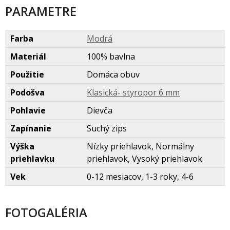
PARAMETRE
Farba
Modr
Materiál
100% bavlna
Použitie
Domáca obuv
Podošva
Klasická- styropor 6 mm
Pohlavie
Dievča
Zapínanie
Suchý zips
Výška
Nízky priehlavok, Normálny
priehlavku
priehlavok, Vysoký priehlavok
Vek
0-12 mesiacov, 1-3 roky, 4-6
FOTOGALÉRIA