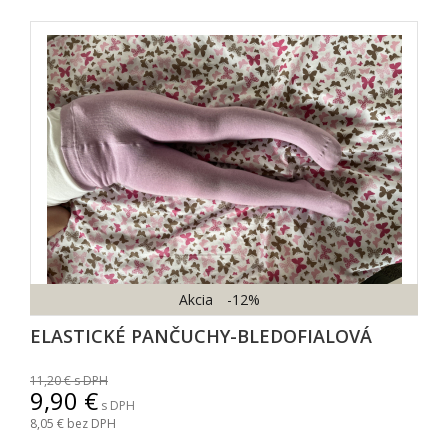
Akcia
-12%
ELASTICKÉ PANČUCHY-BLEDOFIALOVÁ
11,20
s DPH
9,90
s DPH
8,05
bez DPH