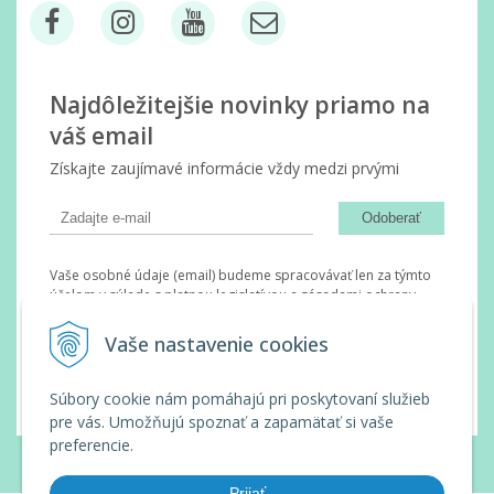
Najdôležitejšie novinky priamo na
váš email
Získajte zaujímavé informácie vždy medzi prvými
Odoberať
Vaše osobné údaje (email) budeme spracovávať len za týmto
účelom v súlade s platnou legislatívou a zásadami ochrany
osobných údajov. Súhlas potvrdíte kliknutím na odkaz, ktorý
vám pošleme na váš email. Súhlas môžete kedykoľvek odvolať
Vaše nastavenie cookies
písomne, emailom alebo kliknutím na odkaz z ktoréhokoľvek
informačného emailu.
Súbory cookie nám pomáhajú pri poskytovaní služieb
pre vás. Umožňujú spoznať a zapamätať si vaše
preferencie.
© 2026 Wanda Slovakia •
tvorba eshopu cez UNIobchod
,
webhosting
spoločnosti
WEBYGROUP
Prijať