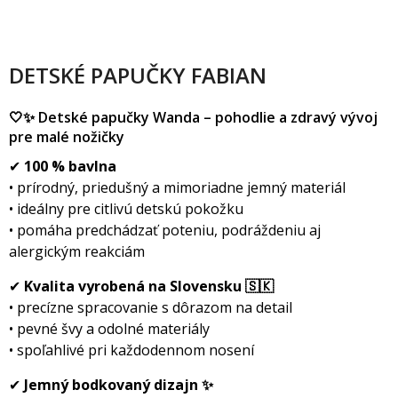
DETSKÉ PAPUČKY FABIAN
🤍✨ Detské papučky Wanda – pohodlie a zdravý vývoj
pre malé nožičky
✔
100 % bavlna
• prírodný, priedušný a mimoriadne jemný materiál
• ideálny pre citlivú detskú pokožku
• pomáha predchádzať poteniu, podráždeniu aj
alergickým reakciám
✔
Kvalita vyrobená na Slovensku 🇸🇰
• precízne spracovanie s dôrazom na detail
• pevné švy a odolné materiály
• spoľahlivé pri každodennom nosení
✔
Jemný bodkovaný dizajn ✨