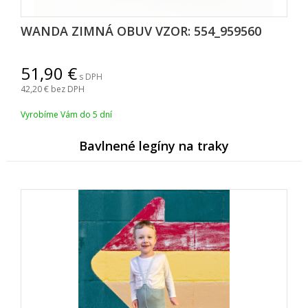
WANDA ZIMNÁ OBUV VZOR: 554_959560
51,90
s DPH
42,20
bez DPH
Vyrobíme Vám do 5 dní
Bavlnené legíny na traky