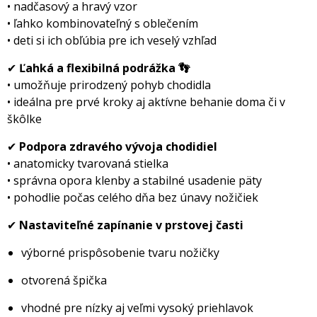
• nadčasový a hravý vzor
• ľahko kombinovateľný s oblečením
• deti si ich obľúbia pre ich veselý vzhľad
✔
Ľahká a flexibilná podrážka 👣
• umožňuje prirodzený pohyb chodidla
• ideálna pre prvé kroky aj aktívne behanie doma či v
kôlke
✔
Podpora zdravého vývoja chodidiel
• anatomicky tvarovaná stielka
• správna opora klenby a stabilné usadenie päty
• pohodlie počas celého dňa bez únavy nožičiek
✔
Nastaviteľné zapínanie v prstovej časti
výborné prispôsobenie tvaru nožičky
otvorená špička
vhodné pre nízky aj veľmi vysoký priehlavok