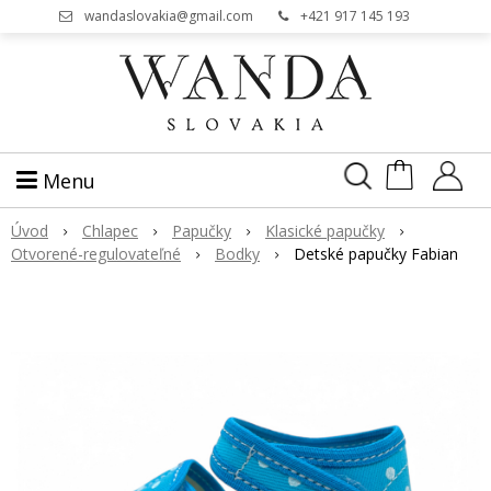
wandaslovakia@gmail.com
+421 917 145 193
Menu
Úvod
Chlapec
Papučky
Klasické papučky
Otvorené-regulovateľné
Bodky
Detské papučky Fabian