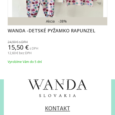
Akcia
-38%
WANDA -DETSKÉ PYŽAMKO RAPUNZEL
24,90
s DPH
15,50
s DPH
12,60
bez DPH
Vyrobíme Vám do 5 dní
KONTAKT