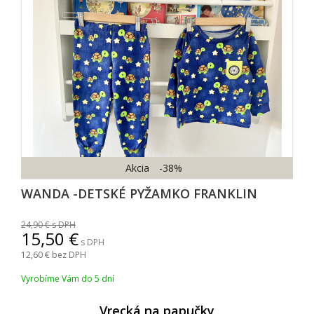
Akcia
-38%
WANDA -DETSKÉ PYŽAMKO FRANKLIN
24,90
s DPH
15,50
s DPH
12,60
bez DPH
Vyrobíme Vám do 5 dní
Vrecká na papučky