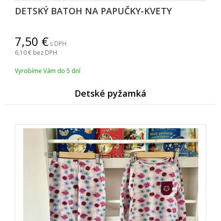
DETSKÝ BATOH NA PAPUČKY-KVETY
7,50
s DPH
6,10
bez DPH
Vyrobíme Vám do 5 dní
Detské pyžamk