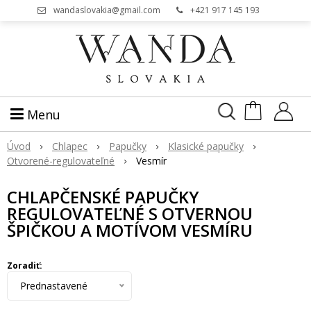
wandaslovakia@gmail.com
+421 917 145 193
Menu
Úvod
Chlapec
Papučky
Klasické papučky
Otvorené-regulovateľné
Vesmír
CHLAPČENSKÉ PAPUČKY
REGULOVATEĽNÉ S OTVERNOU
PIČKOU A MOTÍVOM VESMÍRU
Zoradiť:
Prednastavené