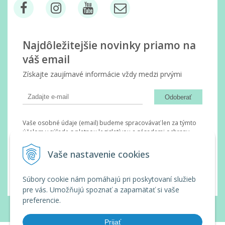
Najdôležitejšie novinky priamo na
váš email
Získajte zaujímavé informácie vždy medzi prvými
Odoberať
Vaše osobné údaje (email) budeme spracovávať len za týmto
účelom v súlade s platnou legislatívou a zásadami ochrany
osobných údajov. Súhlas potvrdíte kliknutím na odkaz, ktorý
vám pošleme na váš email. Súhlas môžete kedykoľvek odvolať
Vaše nastavenie cookies
písomne, emailom alebo kliknutím na odkaz z ktoréhokoľvek
informačného emailu.
Súbory cookie nám pomáhajú pri poskytovaní služieb
pre vás. Umožňujú spoznať a zapamätať si vaše
preferencie.
© 2026 Wanda Slovakia •
tvorba eshopu cez UNIobchod
,
webhosting
spoločnosti
WEBYGROUP
Prijať