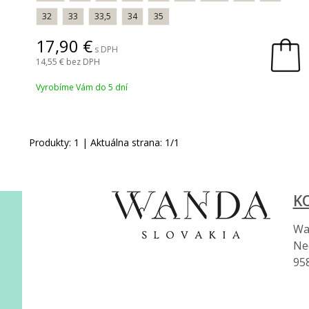
32
33
33,5
34
35
17,90
s DPH
14,55
bez DPH
Vyrobíme Vám do 5 dní
Produkty:
1
| Aktuálna strana:
1
/
1
K
Wan
Ne
95