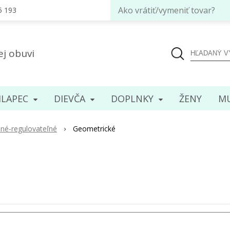
Ako vrátiť/vymeniť tovar?
5 193
ej obuvi
LAPEC
DIEVČA
DOPLNKY
ENY
MU
né-regulovateľné
Geometrické