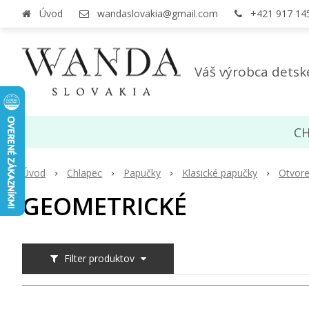
Úvod
wandaslovakia@gmail.com
+421 917 14
Váš výrobca detsk
CH
Úvod
Chlapec
Papučky
Klasické papučky
Otvore
GEOMETRICKÉ
Filter produktov