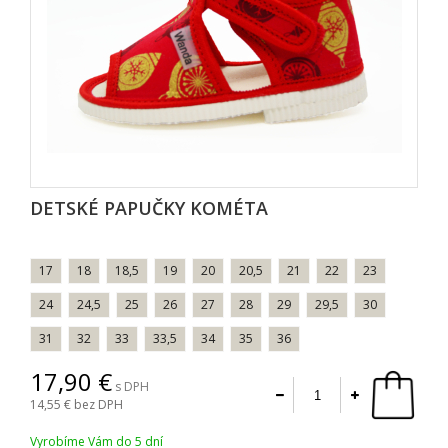
DETSKÉ PAPUČKY KOMÉTA
17
18
18,5
19
20
20,5
21
22
23
24
24,5
25
26
27
28
29
29,5
30
31
32
33
33,5
34
35
36
17,90
s DPH
14,55
bez DPH
Vyrobíme Vám do 5 dní