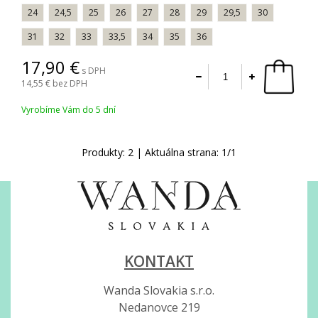
24
24,5
25
26
27
28
29
29,5
30
31
32
33
33,5
34
35
36
17,90
s DPH
14,55
bez DPH
Vyrobíme Vám do 5 dní
Produkty:
2
| Aktuálna strana:
1
/
1
KONTAKT
Wanda Slovakia s.r.o.
Nedanovce 219