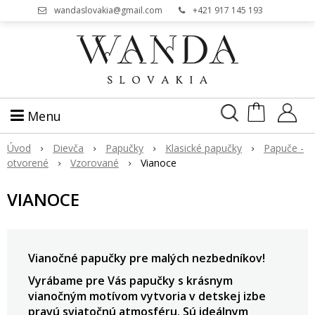
wandaslovakia@gmail.com
+421 917 145 193
Menu
Úvod
Dievča
Papučky
Klasické papučky
Papuče -
otvorené
Vzorované
Vianoce
VIANOCE
Vianočné papučky pre malých nezbedníkov!
Vyrábame pre Vás papučky s krásnym
vianočným motívom vytvoria v detskej izbe
pravú sviatočnú atmosféru. Sú ideálnym