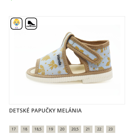
,
DETSKÉ PAPUČKY MELÁNIA
17
18
18,5
19
20
20,5
21
22
23