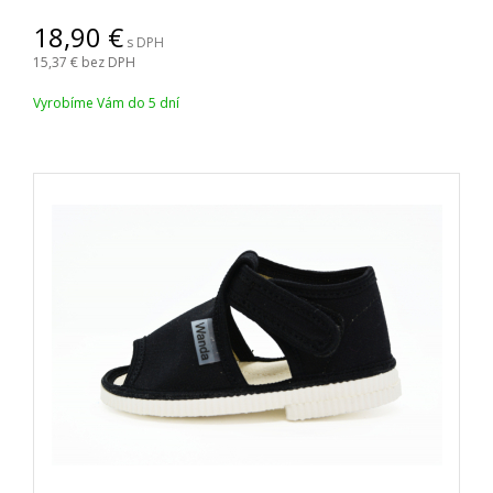
18,90
s DPH
15,37
bez DPH
Vyrobíme Vám do 5 dní