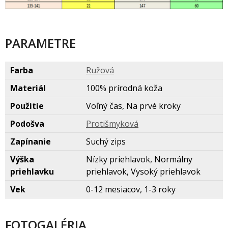
PARAMETRE
Farba
Ružov
Materiál
100% prírodná koža
Použitie
Voľný čas, Na prvé kroky
Podošva
Protišmykov
Zapínanie
Suchý zips
Výška
Nízky priehlavok, Normálny
priehlavku
priehlavok, Vysoký priehlavok
Vek
0-12 mesiacov, 1-3 roky
FOTOGALÉRIA