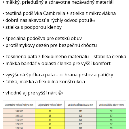
• mäkký, priedušný a zdravotne nezávadný materiál
• textilná podšívka Cambrella + stielka z mikrovlákna
• dobrá nasiakavosť a rýchly odvod potu 🌬️
• stielka s podporou klenby
• špeciálna podošva pre detskú obuv
• protišmykový dezén pre bezpečnú chôdzu
• zosilnená päta z flexibilného materiálu – stabilita členka
• mäkká bandáž v oblasti členka pre vyšší komfort
• vyvýšená špička a päta – ochrana prstov a pätičky
• ľahká, mäkká a flexibilná konštrukcia
• vhodné aj pre vyšší nárt 👍