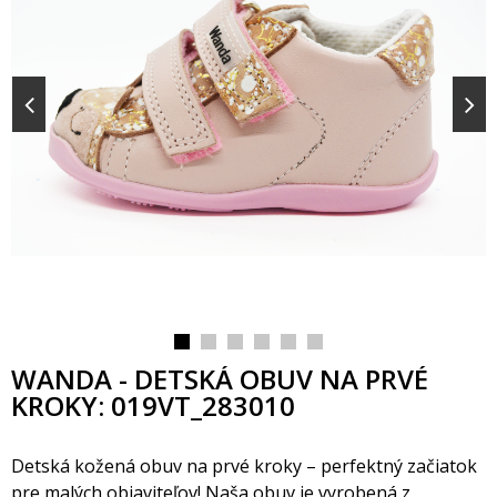
WANDA - DETSKÁ OBUV NA PRVÉ
KROKY: 019VT_283010
Detská kožená obuv na prvé kroky – perfektný začiatok
pre malých objaviteľov! Naša obuv je vyrobená z