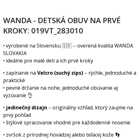
WANDA - DETSKÁ OBUV NA PRVÉ
KROKY: 019VT_283010
• vyrobené na Slovensku 🇸🇰 – overená kvalita WANDA
SLOVAKIA
• ideálne pre malé deti a ich prvé kroky
• zapínanie na
Velcro (suchý zips)
– rýchle, jednoduché a
praktické
• pevné držanie na nohe, jednoduché obúvanie aj
vyzúvanie 👌
•
jedinečný dizajn
– originálny vzhľad, ktorý zaujme na
prvý pohľad
• štýlové spracovanie vhodné pre každodenné nosenie
• zvršok z prírodnej hovädzej alebo teľacej kože 👣