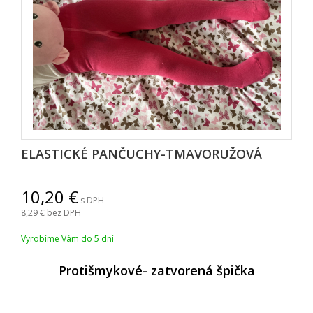
ELASTICKÉ PANČUCHY-TMAVORUŽOVÁ
10,20
s DPH
8,29
bez DPH
Vyrobíme Vám do 5 dní
Protišmykové- zatvorená špička