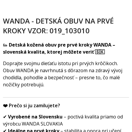
WANDA - DETSKÁ OBUV NA PRVÉ
KROKY VZOR: 019_103010
👟
Detská kožená obuv pre prvé kroky WANDA –
slovenská kvalita, ktorej môžete veriť 🇸🇰
Doprajte svojmu dieťaťu istotu pri prvých krôčikoch.
Obuv WANDA je navrhnutá s dôrazom na zdravý vývoj
chodidla, pohodlie a bezpečnosť – presne to, čo malé
nožičky potrebujú.
❤️ Prečo si ju zamilujete?
✔
Vyrobené na Slovensku
– poctivá kvalita priamo od
výrobcu WANDA SLOVAKIA
✔
Ideálne na prvé kroky
– stabilita a opora pri učení