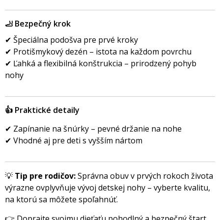
🦶 Bezpečný krok
✔ Špeciálna podošva pre prvé kroky
✔ Protišmykový dezén – istota na každom povrchu
✔ Ľahká a flexibilná konštrukcia – prirodzený pohyb
nohy
👍 Praktické detaily
✔ Zapínanie na šnúrky – pevné držanie na nohe
✔ Vhodné aj pre deti s vyšším nártom
💡
Tip pre rodičov:
Správna obuv v prvých rokoch života
výrazne ovplyvňuje vývoj detskej nohy – vyberte kvalitu,
na ktorú sa môžete spoľahnúť.
👉 Doprajte svojmu dieťaťu pohodlný a bezpečný štart