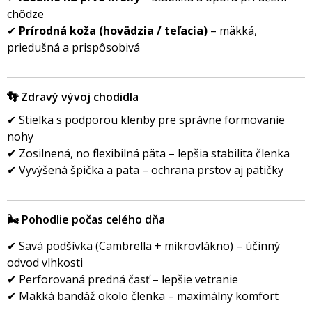
chôdze
✔
Prírodná koža (hovädzia / teľacia)
– mäkká,
priedušná a prispôsobiv
👣 Zdravý vývoj chodidla
✔ Stielka s podporou klenby pre správne formovanie
nohy
✔ Zosilnená, no flexibilná päta – lepšia stabilita členka
✔ Vyvýšená špička a päta – ochrana prstov aj pätičky
🌬️ Pohodlie počas celého dňa
✔ Savá podšívka (Cambrella + mikrovlákno) – účinný
odvod vlhkosti
✔ Perforovaná predná časť – lepšie vetranie
✔ Mäkká bandáž okolo členka – maximálny komfort