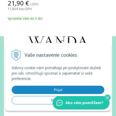
21,90
s DPH
17,80
bez DPH
Vyrobíme Vám do 5 dní
Vaše nastavenie cookies
KONTAKT
Súbory cookie nám pomáhajú pri poskytovaní služieb
pre vás. Umožňujú spoznať a zapamätať si vaše
Wanda Slovakia s.r.o.
preferencie.
Nedanovce 219
958 43 Nedanovce
Prijať
Nastaviť
Ako vám pomôžem?
INFOLINKA