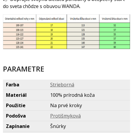
do sveta chôdze s obuvou WANDA.
PARAMETRE
Farba
Strieborn
Materiál
100% prírodná koža
Použitie
Na prvé kroky
Podošva
Protišmykov
Zapínanie
núrky