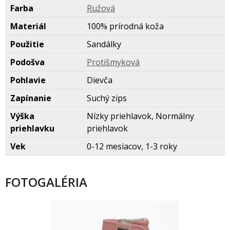
Farba
Ružov
Materiál
100% prírodná koža
Použitie
Sandálky
Podošva
Protišmykov
Pohlavie
Dievča
Zapínanie
Suchý zips
Výška
Nízky priehlavok, Normálny
priehlavku
priehlavok
Vek
0-12 mesiacov, 1-3 roky
FOTOGALÉRIA