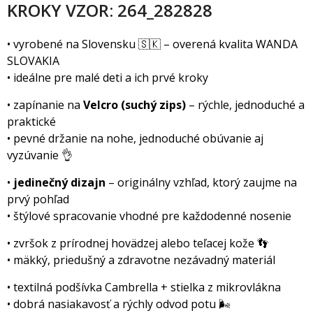
KROKY VZOR: 264_282828
• vyrobené na Slovensku 🇸🇰 – overená kvalita WANDA
SLOVAKIA
• ideálne pre malé deti a ich prvé kroky
• zapínanie na
Velcro (suchý zips)
– rýchle, jednoduché a
praktické
• pevné držanie na nohe, jednoduché obúvanie aj
vyzúvanie 👌
•
jedinečný dizajn
– originálny vzhľad, ktorý zaujme na
prvý pohľad
• štýlové spracovanie vhodné pre každodenné nosenie
• zvršok z prírodnej hovädzej alebo teľacej kože 👣
• mäkký, priedušný a zdravotne nezávadný materiál
• textilná podšívka Cambrella + stielka z mikrovlákna
• dobrá nasiakavosť a rýchly odvod potu 🌬️