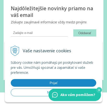
Najdôležitejšie novinky priamo na
váš email
Získajte zaujímavé informácie vždy medzi prvými
Odoberať
Vaše osobné údaje (email) budeme spracovávať len za týmto
účelom v súlade s platnou legislatívou a zásadami ochrany
Vaše nastavenie cookies
osobných údajov. Súhlas potvrdíte kliknutím na odkaz, ktorý
vám pošleme na váš email. Súhlas môžete kedykoľvek odvolať
Súbory cookie nám pomáhajú pri poskytovaní služieb
písomne, emailom alebo kliknutím na odkaz z ktoréhokoľvek
informačného emailu.
pre vás. Umožňujú spoznať a zapamätať si vaše
preferencie.
Prijať
© 2026 Wanda Slovakia •
tvorba eshopu cez UNIobchod
,
webhosting
spoločnosti
WEBYGROUP
Nastaviť
Ako vám pomôžem?