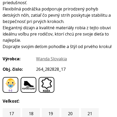
priedušnosť.
Flexibilná podrážka podporuje prirodzený pohyb
detských nôh, zatiaľ čo pevný strih poskytuje stabilitu a
bezpečnosť pri prvých krokoch.
Elegantný dizajn a kvalitné materiály robia z tejto obuvi
ideálnu voľbu pre rodičov, ktorí chcú pre svoje dieťa to
najlepšie.
Doprajte svojim deťom pohodlie a štýl od prvého kroku!
Výrobca:
Wanda Slovakia
Obj. čislo:
264_282828_17
,
,
Veľkosť:
17
18
19
20
21