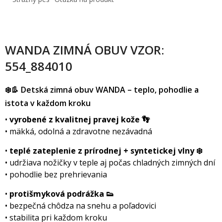
WANDA ZIMNÁ OBUV VZOR:
554_884010
❄️👢 Detská zimná obuv WANDA – teplo, pohodlie a
istota v každom kroku
•
vyrobené z kvalitnej pravej kože 👣
• mäkká, odolná a zdravotne nezávadn
•
teplé zateplenie z prírodnej + syntetickej vlny ❄️
• udržiava nožičky v teple aj počas chladných zimných dní
• pohodlie bez prehrievania
•
protišmyková podrážka 👟
• bezpečná chôdza na snehu a poľadovici
• stabilita pri každom kroku