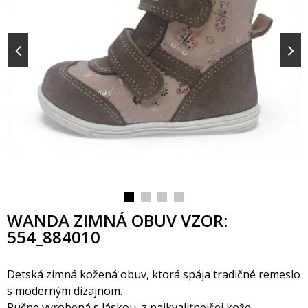
WANDA ZIMNÁ OBUV VZOR:
554_884010
Detská zimná kožená obuv, ktorá spája tradičné remeslo
s moderným dizajnom.
Ručne vyrobená s láskou, z najkvalitnejšej kože,