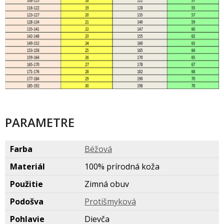
PARAMETRE
Farba
Béžov
Materiál
100% prírodná koža
Použitie
Zimná obuv
Podošva
Protišmykov
Pohlavie
Dievča