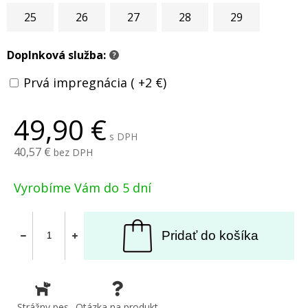
25
26
27
28
29
Doplnková služba:
?
Prvá impregnácia ( +2 €)
49,90
s DPH
40,57
bez DPH
Vyrobíme Vám do 5 dní
Pridať do košíka
Strážny pes
Otázka na produkt