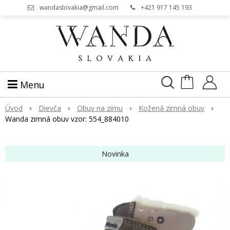
wandaslovakia@gmail.com
+421 917 145 193
Menu
Úvod
Dievča
Obuv na zimu
Kožená zimná obuv
Wanda zimná obuv vzor: 554_884010
Novinka